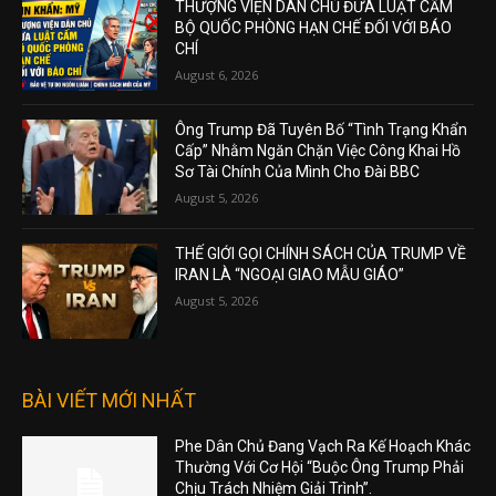
THƯỢNG VIỆN DÂN CHỦ ĐƯA LUẬT CẤM
BỘ QUỐC PHÒNG HẠN CHẾ ĐỐI VỚI BÁO
CHÍ
August 6, 2026
Ông Trump Đã Tuyên Bố “Tình Trạng Khẩn
Cấp” Nhằm Ngăn Chặn Việc Công Khai Hồ
Sơ Tài Chính Của Mình Cho Đài BBC
August 5, 2026
THẾ GIỚI GỌI CHÍNH SÁCH CỦA TRUMP VỀ
IRAN LÀ “NGOẠI GIAO MẪU GIÁO”
August 5, 2026
BÀI VIẾT MỚI NHẤT
Phe Dân Chủ Đang Vạch Ra Kế Hoạch Khác
Thường Với Cơ Hội “Buộc Ông Trump Phải
Chịu Trách Nhiệm Giải Trình”.