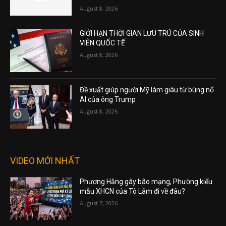
August 8, 2026
GIỚI HẠN THỜI GIAN LƯU TRÚ CỦA SINH
VIÊN QUỐC TẾ
August 8, 2026
Đề xuất giúp người Mỹ làm giàu từ bùng nổ
AI của ông Trump
August 8, 2026
VIDEO MỚI NHẤT
Phương Hằng gây bão mạng, Phường kiểu
mẫu XHCN của Tô Lâm đi về đâu?
August 7, 2026