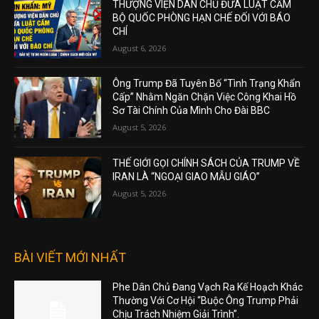
THƯỢNG VIỆN DÂN CHỦ ĐƯA LUẬT CẤM
BỘ QUỐC PHÒNG HẠN CHẾ ĐỐI VỚI BÁO
CHÍ
August 6, 2026
Ông Trump Đã Tuyên Bố “Tình Trạng Khẩn
Cấp” Nhằm Ngăn Chặn Việc Công Khai Hồ
Sơ Tài Chính Của Mình Cho Đài BBC
August 5, 2026
THẾ GIỚI GỌI CHÍNH SÁCH CỦA TRUMP VỀ
IRAN LÀ “NGOẠI GIAO MẪU GIÁO”
August 5, 2026
BÀI VIẾT MỚI NHẤT
Phe Dân Chủ Đang Vạch Ra Kế Hoạch Khác
Thường Với Cơ Hội “Buộc Ông Trump Phải
Chịu Trách Nhiệm Giải Trình”.