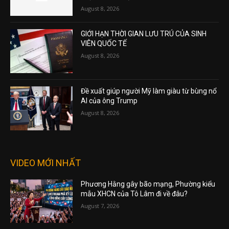
August 8, 2026
GIỚI HẠN THỜI GIAN LƯU TRÚ CỦA SINH
VIÊN QUỐC TẾ
August 8, 2026
Đề xuất giúp người Mỹ làm giàu từ bùng nổ
AI của ông Trump
August 8, 2026
VIDEO MỚI NHẤT
Phương Hằng gây bão mạng, Phường kiểu
mẫu XHCN của Tô Lâm đi về đâu?
August 7, 2026