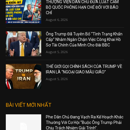
THƯỢNG VIỆN DÂN CHỦ ĐƯA LUẬT CẤM
BỘ QUỐC PHÒNG HẠN CHẾ ĐỐI VỚI BÁO
CHÍ
August 6, 2026
Ông Trump Đã Tuyên Bố “Tình Trạng Khẩn
Cấp” Nhằm Ngăn Chặn Việc Công Khai Hồ
Sơ Tài Chính Của Mình Cho Đài BBC
August 5, 2026
THẾ GIỚI GỌI CHÍNH SÁCH CỦA TRUMP VỀ
IRAN LÀ “NGOẠI GIAO MẪU GIÁO”
August 5, 2026
BÀI VIẾT MỚI NHẤT
Phe Dân Chủ Đang Vạch Ra Kế Hoạch Khác
Thường Với Cơ Hội “Buộc Ông Trump Phải
Chịu Trách Nhiệm Giải Trình”.