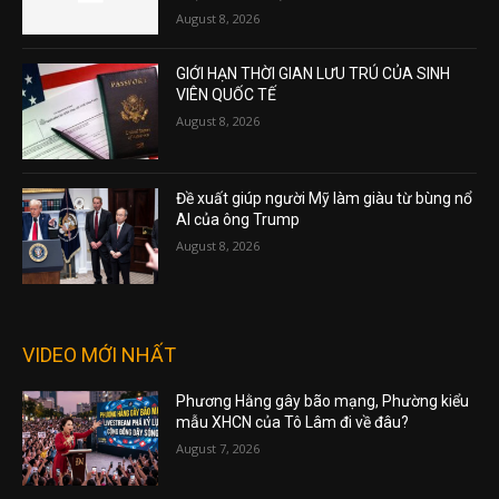
August 8, 2026
GIỚI HẠN THỜI GIAN LƯU TRÚ CỦA SINH
VIÊN QUỐC TẾ
August 8, 2026
Đề xuất giúp người Mỹ làm giàu từ bùng nổ
AI của ông Trump
August 8, 2026
VIDEO MỚI NHẤT
Phương Hằng gây bão mạng, Phường kiểu
mẫu XHCN của Tô Lâm đi về đâu?
August 7, 2026