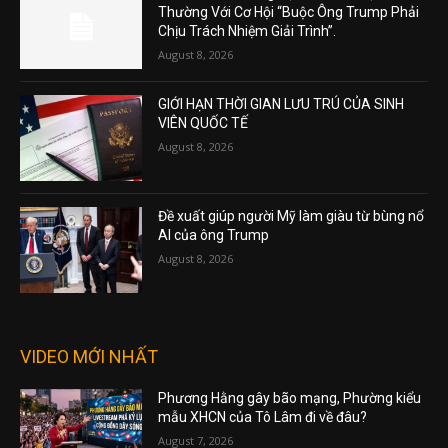
Thường Với Cơ Hội “Buộc Ông Trump Phải
Chịu Trách Nhiệm Giải Trình”.
August 8, 2026
GIỚI HẠN THỜI GIAN LƯU TRÚ CỦA SINH
VIÊN QUỐC TẾ
August 8, 2026
Đề xuất giúp người Mỹ làm giàu từ bùng nổ
AI của ông Trump
August 8, 2026
VIDEO MỚI NHẤT
Phương Hằng gây bão mạng, Phường kiểu
mẫu XHCN của Tô Lâm đi về đâu?
August 7, 2026