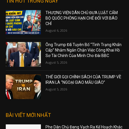
TIN HOT TRONG NGÀY
THƯỢNG VIỆN DÂN CHỦ ĐƯA LUẬT CẤM
BỘ QUỐC PHÒNG HẠN CHẾ ĐỐI VỚI BÁO
CHÍ
August 6, 2026
Ông Trump Đã Tuyên Bố “Tình Trạng Khẩn
Cấp” Nhằm Ngăn Chặn Việc Công Khai Hồ
Sơ Tài Chính Của Mình Cho Đài BBC
August 5, 2026
THẾ GIỚI GỌI CHÍNH SÁCH CỦA TRUMP VỀ
IRAN LÀ “NGOẠI GIAO MẪU GIÁO”
August 5, 2026
BÀI VIẾT MỚI NHẤT
Phe Dân Chủ Đang Vạch Ra Kế Hoạch Khác