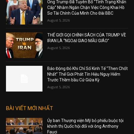
Ông Trump Đã Tuyên Bố “Tình Trạng Khẩn
Cấp” Nhằm Ngăn Chặn Việc Công Khai Hồ
Sơ Tài Chính Của Mình Cho Đài BBC
August 5, 2026
THẾ GIỚI GỌI CHÍNH SÁCH CỦA TRUMP VỀ
IRAN LÀ “NGOẠI GIAO MẪU GIÁO”
August 5, 2026
Báo Động Đỏ Khi Chỉ Số Kinh Tế “Then Chốt
Nhất” Thế Giới Phát Tín Hiệu Nguy Hiểm
Trước Thềm bầu Cử Giữa Kỳ
August 5, 2026
BÀI VIẾT MỚI NHẤT
Ủy ban Thượng viện Mỹ bỏ phiếu buộc tội
khinh thị Quốc hội đối với ông Anthony
Fauci