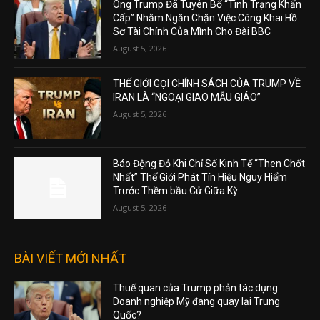
Ông Trump Đã Tuyên Bố “Tình Trạng Khẩn
Cấp” Nhằm Ngăn Chặn Việc Công Khai Hồ
Sơ Tài Chính Của Mình Cho Đài BBC
August 5, 2026
THẾ GIỚI GỌI CHÍNH SÁCH CỦA TRUMP VỀ
IRAN LÀ “NGOẠI GIAO MẪU GIÁO”
August 5, 2026
Báo Động Đỏ Khi Chỉ Số Kinh Tế “Then Chốt
Nhất” Thế Giới Phát Tín Hiệu Nguy Hiểm
Trước Thềm bầu Cử Giữa Kỳ
August 5, 2026
BÀI VIẾT MỚI NHẤT
Thuế quan của Trump phản tác dụng:
Doanh nghiệp Mỹ đang quay lại Trung
Quốc?