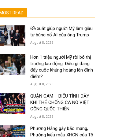
MOST READ
Đề xuất giúp người Mỹ làm giàu
từ bùng nổ AI của ông Trump
August 8, 2026
Hơn 1 triệu người Mỹ rời bỏ thị
trường lao động: Điều gì đang
đẩy cuộc khủng hoảng lên đỉnh
điểm?
August 8, 2026
QUẬN CAM – BIỂU TÌNH ĐẦY
KHÍ THẾ CHỐNG CA NÔ VIỆT
CỘNG QUỐC THIÊN
August 8, 2026
Phương Hằng gây bão mạng,
Phường kiểu mẫu XHCN của Tô