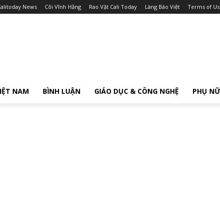
alitoday News
Cõi Vĩnh Hằng
Rao Vặt Cali Today
Làng Báo Việt
Terms of Us
IỆT NAM
BÌNH LUẬN
GIÁO DỤC & CÔNG NGHỆ
PHỤ N