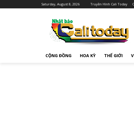
Saturday, August 8, 2026
Truyền Hình Cali Today
C
CỘNG ĐỒNG
HOA KỲ
THẾ GIỚI
V