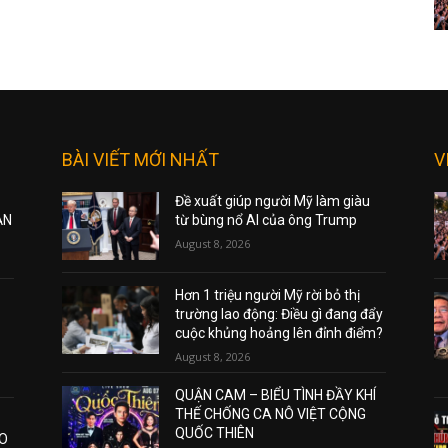
BÀI VIẾT MỚI NHẤT
V
Đề xuất giúp người Mỹ làm giàu
ẠN
từ bùng nổ AI của ông Trump
August 8, 2026
Hơn 1 triệu người Mỹ rời bỏ thị
trường lao động: Điều gì đang đẩy
cuộc khủng hoảng lên đỉnh điểm?
August 8, 2026
QUẬN CAM – BIỂU TÌNH ĐẦY KHÍ
THẾ CHỐNG CA NÔ VIỆT CỘNG
QUỐC THIÊN
AO