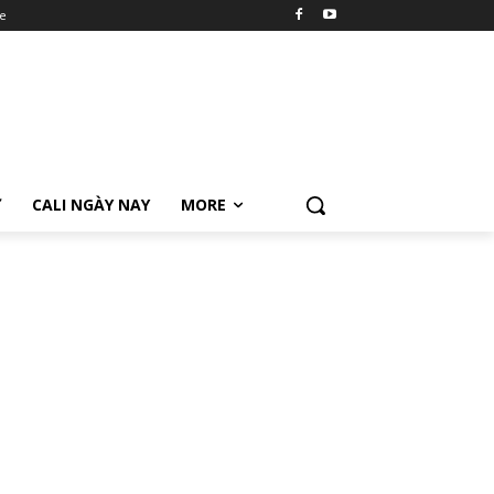
e
Ữ
CALI NGÀY NAY
MORE