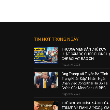
TIN HOT TRONG NGÀY
THƯỢNG VIỆN DÂN CHỦ ĐƯA
LUẬT CẤM BỘ QUỐC PHÒNG H
CHẾ ĐỐI VỚI BÁO CHÍ
August 6, 2026
Ông Trump Đã Tuyên Bố “Tình
Trạng Khẩn Cấp” Nhằm Ngăn
Chặn Việc Công Khai Hồ Sơ Tài
Chính Của Mình Cho Đài BBC
August 5, 2026
THẾ GIỚI GỌI CHÍNH SÁCH CỦA
TRUMP VỀ IRAN LÀ “NGOẠI GI