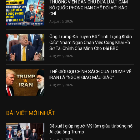
THƯỢNG VIỆN DÂN CHỦ ĐƯA LUẬT CẤM
BỘ QUỐC PHÒNG HẠN CHẾ ĐỐI VỚI BÁO
CHÍ
August 6, 2026
Ông Trump Đã Tuyên Bố “Tình Trạng Khẩn
Cấp” Nhằm Ngăn Chặn Việc Công Khai Hồ
Sơ Tài Chính Của Mình Cho Đài BBC
August 5, 2026
THẾ GIỚI GỌI CHÍNH SÁCH CỦA TRUMP VỀ
IRAN LÀ “NGOẠI GIAO MẪU GIÁO”
August 5, 2026
BÀI VIẾT MỚI NHẤT
Đề xuất giúp người Mỹ làm giàu từ bùng nổ
AI của ông Trump
August 8, 2026