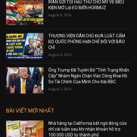
IRAN GỞI TỐI HẬU THƯ CHO MỸ VỀ ĐIỀU
KIỆN MỞ LẠI EO BIỂN HORMUZ
August 9, 2026
THƯỢNG VIỆN DÂN CHỦ ĐƯA LUẬT CẤM
BỘ QUỐC PHÒNG HẠN CHẾ ĐỐI VỚI BÁO
CHÍ
August 6, 2026
Ông Trump Đã Tuyên Bố “Tình Trạng Khẩn
Cấp” Nhằm Ngăn Chặn Việc Công Khai Hồ
Sơ Tài Chính Của Mình Cho Đài BBC
August 5, 2026
BÀI VIẾT MỚI NHẤT
Nhà hàng tại California bất ngờ đóng cửa
chỉ vài tuần sau khi nhận khoản hỗ trợ
100.000 USD từ thành phố