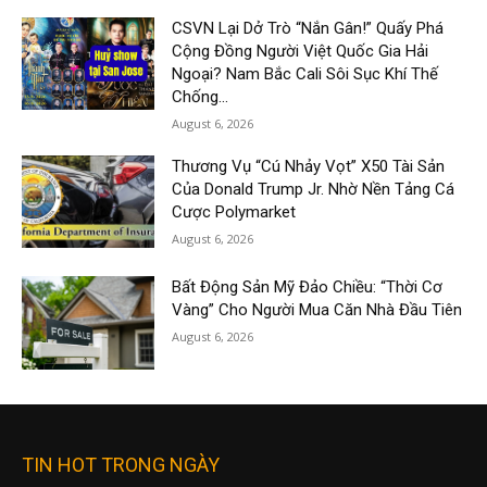
CSVN Lại Dở Trò “Nắn Gân!” Quấy Phá
Cộng Đồng Người Việt Quốc Gia Hải
Ngoại? Nam Bắc Cali Sôi Sục Khí Thế
Chống...
August 6, 2026
Thương Vụ “Cú Nhảy Vọt” X50 Tài Sản
Của Donald Trump Jr. Nhờ Nền Tảng Cá
Cược Polymarket
August 6, 2026
Bất Động Sản Mỹ Đảo Chiều: “Thời Cơ
Vàng” Cho Người Mua Căn Nhà Đầu Tiên
August 6, 2026
TIN HOT TRONG NGÀY