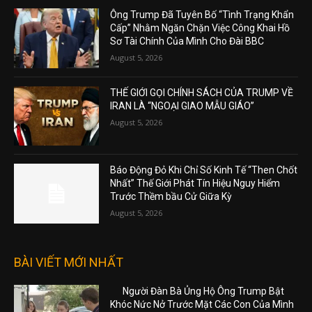
Ông Trump Đã Tuyên Bố “Tình Trạng Khẩn
Cấp” Nhằm Ngăn Chặn Việc Công Khai Hồ
Sơ Tài Chính Của Mình Cho Đài BBC
August 5, 2026
THẾ GIỚI GỌI CHÍNH SÁCH CỦA TRUMP VỀ
IRAN LÀ “NGOẠI GIAO MẪU GIÁO”
August 5, 2026
Báo Động Đỏ Khi Chỉ Số Kinh Tế “Then Chốt
Nhất” Thế Giới Phát Tín Hiệu Nguy Hiểm
Trước Thềm bầu Cử Giữa Kỳ
August 5, 2026
BÀI VIẾT MỚI NHẤT
Người Đàn Bà Ủng Hộ Ông Trump Bật
Khóc Nức Nở Trước Mặt Các Con Của Mình