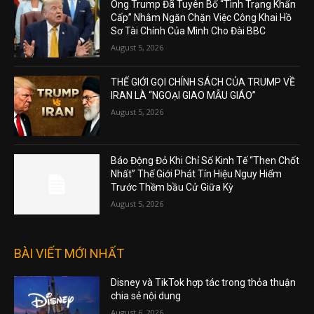
Ông Trump Đã Tuyên Bố “Tình Trạng Khẩn
Cấp” Nhằm Ngăn Chặn Việc Công Khai Hồ
Sơ Tài Chính Của Mình Cho Đài BBC
August 5, 2026
THẾ GIỚI GỌI CHÍNH SÁCH CỦA TRUMP VỀ
IRAN LÀ “NGOẠI GIAO MẪU GIÁO”
August 5, 2026
Báo Động Đỏ Khi Chỉ Số Kinh Tế “Then Chốt
Nhất” Thế Giới Phát Tín Hiệu Nguy Hiểm
Trước Thềm bầu Cử Giữa Kỳ
August 5, 2026
BÀI VIẾT MỚI NHẤT
Disney và TikTok hợp tác trong thỏa thuận
chia sẻ nội dung
August 6, 2026