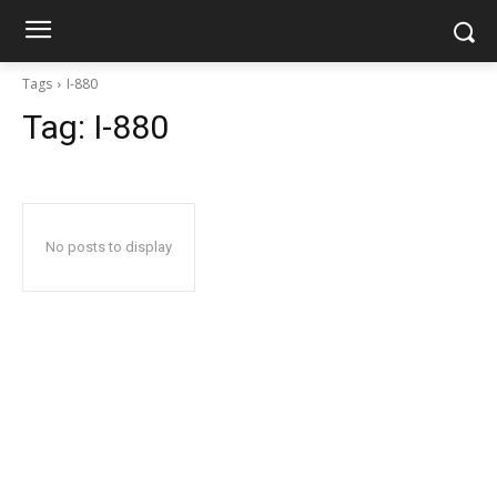
Tags
I-880
Tag:
I-880
No posts to display