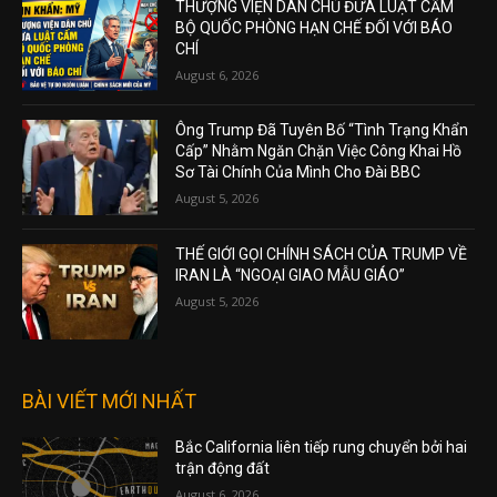
THƯỢNG VIỆN DÂN CHỦ ĐƯA LUẬT CẤM
BỘ QUỐC PHÒNG HẠN CHẾ ĐỐI VỚI BÁO
CHÍ
August 6, 2026
Ông Trump Đã Tuyên Bố “Tình Trạng Khẩn
Cấp” Nhằm Ngăn Chặn Việc Công Khai Hồ
Sơ Tài Chính Của Mình Cho Đài BBC
August 5, 2026
THẾ GIỚI GỌI CHÍNH SÁCH CỦA TRUMP VỀ
IRAN LÀ “NGOẠI GIAO MẪU GIÁO”
August 5, 2026
BÀI VIẾT MỚI NHẤT
Bắc California liên tiếp rung chuyển bởi hai
trận động đất
August 6, 2026