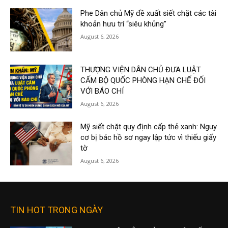
Phe Dân chủ Mỹ đề xuất siết chặt các tài
khoản hưu trí “siêu khủng”
August 6, 2026
THƯỢNG VIỆN DÂN CHỦ ĐƯA LUẬT
CẤM BỘ QUỐC PHÒNG HẠN CHẾ ĐỐI
VỚI BÁO CHÍ
August 6, 2026
Mỹ siết chặt quy định cấp thẻ xanh: Nguy
cơ bị bác hồ sơ ngay lập tức vì thiếu giấy
tờ
August 6, 2026
TIN HOT TRONG NGÀY