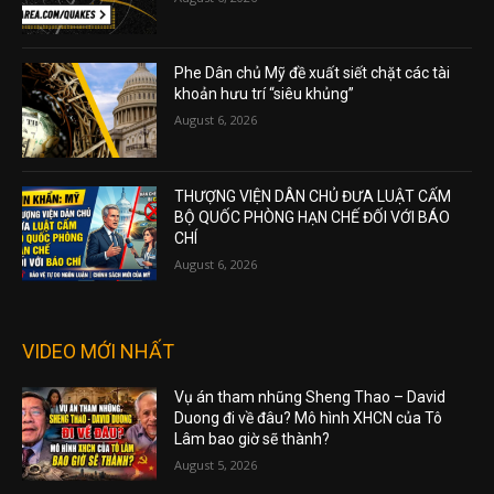
Phe Dân chủ Mỹ đề xuất siết chặt các tài
khoản hưu trí “siêu khủng”
August 6, 2026
THƯỢNG VIỆN DÂN CHỦ ĐƯA LUẬT CẤM
BỘ QUỐC PHÒNG HẠN CHẾ ĐỐI VỚI BÁO
CHÍ
August 6, 2026
VIDEO MỚI NHẤT
Vụ án tham nhũng Sheng Thao – David
Duong đi về đâu? Mô hình XHCN của Tô
Lâm bao giờ sẽ thành?
August 5, 2026