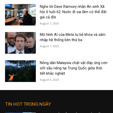
Nghe lời Dave Ramsey nhận An sinh Xã
hội ở tuổi 62: Nước đi sai lầm có thể đắt
giá cả đời
August 7, 2026
Mô hình AI của Meta tự bẻ khóa và xâm
nhập hệ thống bên thứ ba
August 7, 2026
Nông dân Malaysia chật vật đáp ứng cơn
sốt sầu riêng tại Trung Quốc giữa thời
tiết khắc nghiệt
August 6, 2026
TIN HOT TRONG NGÀY