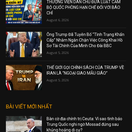
THƯỢNG VIỆN DÂN CHỦ ĐƯA LUẬT CẤM
BỘ QUỐC PHÒNG HẠN CHẾ ĐỐI VỚI BÁO
CHÍ
August 6, 2026
Ông Trump Đã Tuyên Bố “Tình Trạng Khẩn
Cấp” Nhằm Ngăn Chặn Việc Công Khai Hồ
Sơ Tài Chính Của Mình Cho Đài BBC
August 5, 2026
THẾ GIỚI GỌI CHÍNH SÁCH CỦA TRUMP VỀ
IRAN LÀ “NGOẠI GIAO MẪU GIÁO”
August 5, 2026
BÀI VIẾT MỚI NHẤT
Bàn cờ địa chính trị Ceuta: Vì sao tình báo
Trung Quốc nghi ngờ Mossad đứng sau
khủng hoảng di cư?