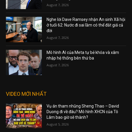
August 7, 2026
Nghe lời Dave Ramsey nhận An sinh Xã hội
ở tuổi 62: Nước đi sai lầm có thể đắt giá cả
đời
August 7, 2026
Mô hình AI của Meta tự bẻ khóa và xâm
nhập hệ thống bên thứ ba
August 7, 2026
VIDEO MỚI NHẤT
Vụ án tham nhũng Sheng Thao – David
Duong đi về đâu? Mô hình XHCN của Tô
Lâm bao giờ sẽ thành?
August 5, 2026