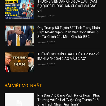
THƯỢNG VIỆN DÂN CHỦ ĐƯA LUẬT CẤM
BỘ QUỐC PHÒNG HẠN CHẾ ĐỐI VỚI BÁO
CHÍ
August 6, 2026
Ông Trump Đã Tuyên Bố “Tình Trạng Khẩn
Cấp” Nhằm Ngăn Chặn Việc Công Khai Hồ
Sơ Tài Chính Của Mình Cho Đài BBC
August 5, 2026
THẾ GIỚI GỌI CHÍNH SÁCH CỦA TRUMP VỀ
IRAN LÀ “NGOẠI GIAO MẪU GIÁO”
August 5, 2026
BÀI VIẾT MỚI NHẤT
Phe Dân Chủ Đang Vạch Ra Kế Hoạch Khác
Thường Với Cơ Hội “Buộc Ông Trump Phải
Chịu Trách Nhiệm Giải Trình”.