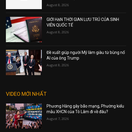
August 8, 2026
GIỚI HẠN THỜI GIAN LƯU TRÚ CỦA SINH
VIÊN QUỐC TẾ
August 8, 2026
Đề xuất giúp người Mỹ làm giàu từ bùng nổ
AI của ông Trump
August 8, 2026
VIDEO MỚI NHẤT
Phương Hằng gây bão mạng, Phường kiểu
mẫu XHCN của Tô Lâm đi về đâu?
August 7, 2026