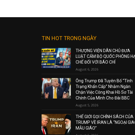
TIN HOT TRONG NGÀY
THƯỢNG VIỆN DÂN CHỦ ĐƯA
LUẬT CẤM BỘ QUỐC PHÒNG H
CHẾ ĐỐI VỚI BÁO CHÍ
August 6, 2026
Ông Trump Đã Tuyên Bố “Tình
Trạng Khẩn Cấp” Nhằm Ngăn
Chặn Việc Công Khai Hồ Sơ Tài
Chính Của Mình Cho Đài BBC
August 5, 2026
THẾ GIỚI GỌI CHÍNH SÁCH CỦA
TRUMP VỀ IRAN LÀ “NGOẠI GI
MẪU GIÁO”