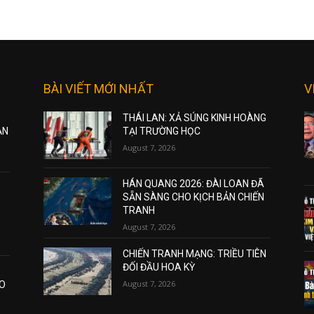
BÀI VIẾT MỚI NHẤT
V
THÁI LAN: XẢ SÚNG KINH HOÀNG
ẠN
TẠI TRƯỜNG HỌC
August 7, 2026
HÁN QUANG 2026: ĐÀI LOAN ĐÃ
SẴN SÀNG CHO KỊCH BẢN CHIẾN
TRANH
August 7, 2026
CHIẾN TRANH MẠNG: TRIỀU TIÊN
ĐỐI ĐẦU HOA KỲ
August 7, 2026
AO