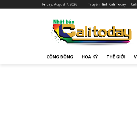
Friday, August 7, 2026
Truyền Hình Cali Today
Cal
CỘNG ĐỒNG
HOA KỲ
THẾ GIỚI
V