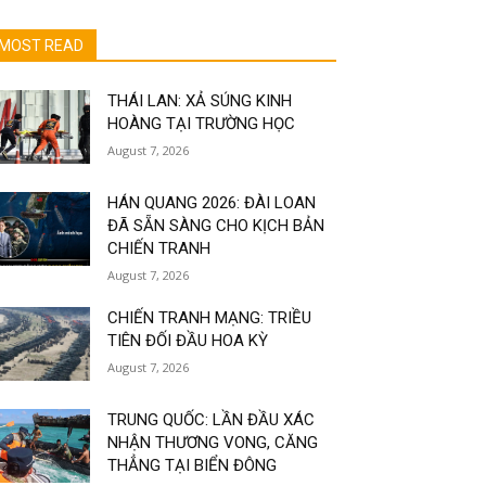
MOST READ
THÁI LAN: XẢ SÚNG KINH
HOÀNG TẠI TRƯỜNG HỌC
August 7, 2026
HÁN QUANG 2026: ĐÀI LOAN
ĐÃ SẴN SÀNG CHO KỊCH BẢN
CHIẾN TRANH
August 7, 2026
CHIẾN TRANH MẠNG: TRIỀU
TIÊN ĐỐI ĐẦU HOA KỲ
August 7, 2026
TRUNG QUỐC: LẦN ĐẦU XÁC
NHẬN THƯƠNG VONG, CĂNG
THẲNG TẠI BIỂN ĐÔNG