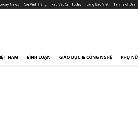
itoday News
Cõi Vĩnh Hằng
Rao Vặt Cali Today
Làng Báo Việt
Terms of Use
IỆT NAM
BÌNH LUẬN
GIÁO DỤC & CÔNG NGHỆ
PHỤ N