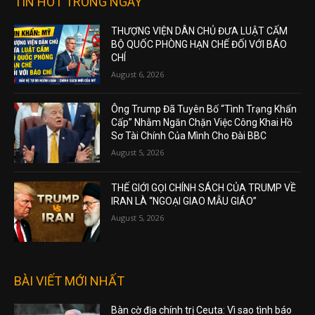
TIN HOT TRONG NGÀY
THƯỢNG VIỆN DÂN CHỦ ĐƯA LUẬT CẤM
BỘ QUỐC PHÒNG HẠN CHẾ ĐỐI VỚI BÁO
CHÍ
August 6, 2026
Ông Trump Đã Tuyên Bố “Tình Trạng Khẩn
Cấp” Nhằm Ngăn Chặn Việc Công Khai Hồ
Sơ Tài Chính Của Mình Cho Đài BBC
August 5, 2026
THẾ GIỚI GỌI CHÍNH SÁCH CỦA TRUMP VỀ
IRAN LÀ “NGOẠI GIAO MẪU GIÁO”
August 5, 2026
BÀI VIẾT MỚI NHẤT
Bàn cờ địa chính trị Ceuta: Vì sao tình báo