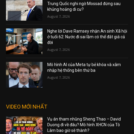
Trung Quốc nghi ngờ Mossad đứng sau
khủng hoảng di cư?
August 7, 2026
Nghe lời Dave Ramsey nhận An sinh Xã hội
ở tuổi 62: Nước đi sai lầm có thể đắt giá cả
đời
August 7, 2026
Mô hình AI của Meta tự bẻ khóa và xâm
nhập hệ thống bên thứ ba
August 7, 2026
VIDEO MỚI NHẤT
Vụ án tham nhũng Sheng Thao – David
Duong đi về đâu? Mô hình XHCN của Tô
Lâm bao giờ sẽ thành?