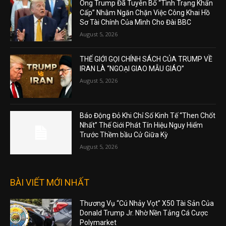
Ông Trump Đã Tuyên Bố “Tình Trạng Khẩn
Cấp” Nhằm Ngăn Chặn Việc Công Khai Hồ
Sơ Tài Chính Của Mình Cho Đài BBC
August 5, 2026
THẾ GIỚI GỌI CHÍNH SÁCH CỦA TRUMP VỀ
IRAN LÀ “NGOẠI GIAO MẪU GIÁO”
August 5, 2026
Báo Động Đỏ Khi Chỉ Số Kinh Tế “Then Chốt
Nhất” Thế Giới Phát Tín Hiệu Nguy Hiểm
Trước Thềm bầu Cử Giữa Kỳ
August 5, 2026
BÀI VIẾT MỚI NHẤT
Thương Vụ “Cú Nhảy Vọt” X50 Tài Sản Của
Donald Trump Jr. Nhờ Nền Tảng Cá Cược
Polymarket