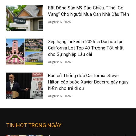
Bất Động Sản Mỹ Đảo Chiều: “Thời Cơ
Vàng” Cho Người Mua Căn Nhà Đầu Tiên
August 6, 2026
Xếp hạng LinkedIn 2026: 5 Đại học tại
California Lọt Top 40 Trường Tốt nhất
cho Sự nghiệp Lâu dài
August 6, 2026
Bầu cử Thống đốc California: Steve
Hilton cáo buộc Xavier Becerra gây nguy
hiểm cho trẻ di cư
August 6, 2026
TIN HOT TRONG NGÀY