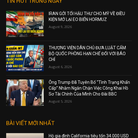
TIN HOT TRONG NGÀY
IRAN GỞI TỐI HẬU THƯ CHO MỸ VỀ ĐIỀU
KIỆN MỞ LẠI EO BIỂN HORMUZ
August 9, 2026
THƯỢNG VIỆN DÂN CHỦ ĐƯA LUẬT CẤM
BỘ QUỐC PHÒNG HẠN CHẾ ĐỐI VỚI BÁO
CHÍ
August 6, 2026
Ông Trump Đã Tuyên Bố “Tình Trạng Khẩn
Cấp” Nhằm Ngăn Chặn Việc Công Khai Hồ
Sơ Tài Chính Của Mình Cho Đài BBC
August 5, 2026
BÀI VIẾT MỚI NHẤT
Hộ gia đình California tiêu tốn 34.000 USD