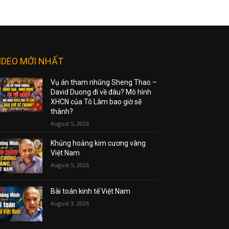
IDEO MỚI NHẤT
Vụ án tham nhũng Sheng Thao –
David Duong đi về đâu? Mô hình
XHCN của Tô Lâm bao giờ sẽ
thành?
August 5, 2026
Khủng hoảng kim cương vàng
Việt Nam
August 5, 2026
Bài toán kinh tế Việt Nam
August 3, 2026