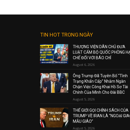
TIN HOT TRONG NGÀY
THƯỢNG VIỆN DÂN CHỦ ĐƯA
LUẬT CẤM BỘ QUỐC PHÒNG H
CHẾ ĐỐI VỚI BÁO CHÍ
August 6, 2026
Ông Trump Đã Tuyên Bố “Tình
Trạng Khẩn Cấp” Nhằm Ngăn
Chặn Việc Công Khai Hồ Sơ Tài
Chính Của Mình Cho Đài BBC
August 5, 2026
THẾ GIỚI GỌI CHÍNH SÁCH CỦA
TRUMP VỀ IRAN LÀ “NGOẠI GI
MẪU GIÁO”
August 5, 2026