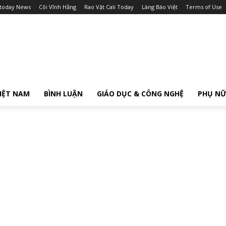
itoday News
Cõi Vĩnh Hằng
Rao Vặt Cali Today
Làng Báo Việt
Terms of Use
IỆT NAM
BÌNH LUẬN
GIÁO DỤC & CÔNG NGHỆ
PHỤ N