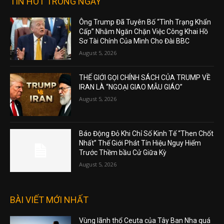
TIN HOT TRONG NGÀY
Ông Trump Đã Tuyên Bố “Tình Trạng Khẩn
Cấp” Nhằm Ngăn Chặn Việc Công Khai Hồ
Sơ Tài Chính Của Mình Cho Đài BBC
August 5, 2026
THẾ GIỚI GỌI CHÍNH SÁCH CỦA TRUMP VỀ
IRAN LÀ “NGOẠI GIAO MẪU GIÁO”
August 5, 2026
Báo Động Đỏ Khi Chỉ Số Kinh Tế “Then Chốt
Nhất” Thế Giới Phát Tín Hiệu Nguy Hiểm
Trước Thềm bầu Cử Giữa Kỳ
August 5, 2026
BÀI VIẾT MỚI NHẤT
Vùng lãnh thổ Ceuta của Tây Ban Nha quá