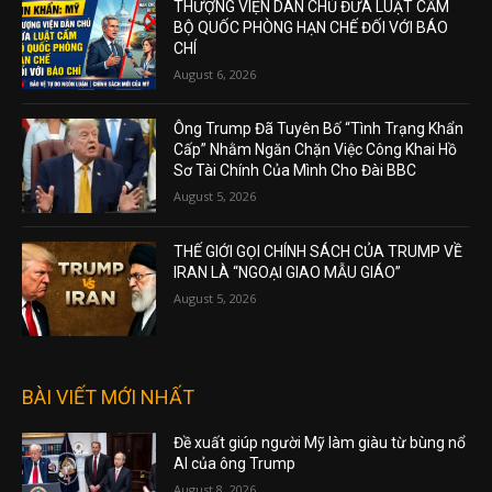
THƯỢNG VIỆN DÂN CHỦ ĐƯA LUẬT CẤM
BỘ QUỐC PHÒNG HẠN CHẾ ĐỐI VỚI BÁO
CHÍ
August 6, 2026
Ông Trump Đã Tuyên Bố “Tình Trạng Khẩn
Cấp” Nhằm Ngăn Chặn Việc Công Khai Hồ
Sơ Tài Chính Của Mình Cho Đài BBC
August 5, 2026
THẾ GIỚI GỌI CHÍNH SÁCH CỦA TRUMP VỀ
IRAN LÀ “NGOẠI GIAO MẪU GIÁO”
August 5, 2026
BÀI VIẾT MỚI NHẤT
Đề xuất giúp người Mỹ làm giàu từ bùng nổ
AI của ông Trump
August 8, 2026