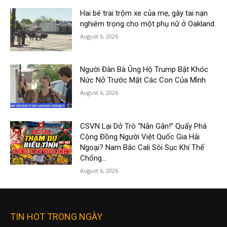
Hai bé trai trộm xe của mẹ, gây tai nạn
nghiêm trọng cho một phụ nữ ở Oakland.
August 6, 2026
Người Đàn Bà Ủng Hộ Trump Bật Khóc
Nức Nở Trước Mặt Các Con Của Mình
August 6, 2026
CSVN Lại Dở Trò “Nắn Gân!” Quấy Phá
Cộng Đồng Người Việt Quốc Gia Hải
Ngoại? Nam Bắc Cali Sôi Sục Khí Thế
Chống...
August 6, 2026
TIN HOT TRONG NGÀY