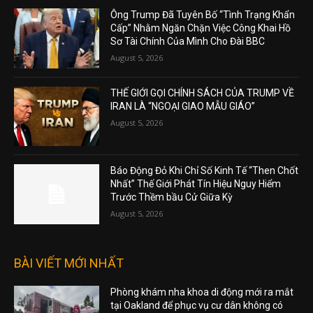
Ông Trump Đã Tuyên Bố “Tình Trạng Khẩn
Cấp” Nhằm Ngăn Chặn Việc Công Khai Hồ
Sơ Tài Chính Của Mình Cho Đài BBC
August 5, 2026
THẾ GIỚI GỌI CHÍNH SÁCH CỦA TRUMP VỀ
IRAN LÀ “NGOẠI GIAO MẪU GIÁO”
August 5, 2026
Báo Động Đỏ Khi Chỉ Số Kinh Tế “Then Chốt
Nhất” Thế Giới Phát Tín Hiệu Nguy Hiểm
Trước Thềm bầu Cử Giữa Kỳ
August 5, 2026
BÀI VIẾT MỚI NHẤT
Phòng khám nha khoa di động mới ra mắt
tại Oakland để phục vụ cư dân không có