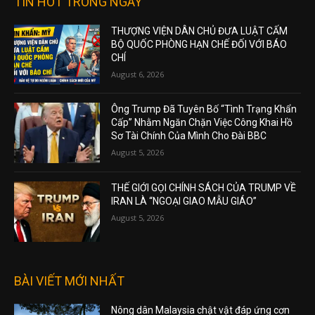
TIN HOT TRONG NGÀY
THƯỢNG VIỆN DÂN CHỦ ĐƯA LUẬT CẤM
BỘ QUỐC PHÒNG HẠN CHẾ ĐỐI VỚI BÁO
CHÍ
August 6, 2026
Ông Trump Đã Tuyên Bố “Tình Trạng Khẩn
Cấp” Nhằm Ngăn Chặn Việc Công Khai Hồ
Sơ Tài Chính Của Mình Cho Đài BBC
August 5, 2026
THẾ GIỚI GỌI CHÍNH SÁCH CỦA TRUMP VỀ
IRAN LÀ “NGOẠI GIAO MẪU GIÁO”
August 5, 2026
BÀI VIẾT MỚI NHẤT
Nông dân Malaysia chật vật đáp ứng cơn