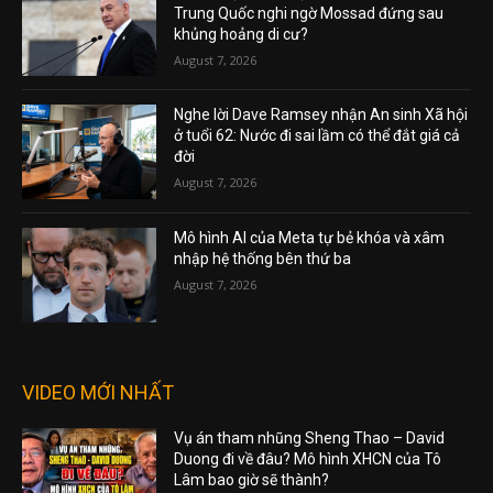
Trung Quốc nghi ngờ Mossad đứng sau
khủng hoảng di cư?
August 7, 2026
Nghe lời Dave Ramsey nhận An sinh Xã hội
ở tuổi 62: Nước đi sai lầm có thể đắt giá cả
đời
August 7, 2026
Mô hình AI của Meta tự bẻ khóa và xâm
nhập hệ thống bên thứ ba
August 7, 2026
VIDEO MỚI NHẤT
Vụ án tham nhũng Sheng Thao – David
Duong đi về đâu? Mô hình XHCN của Tô
Lâm bao giờ sẽ thành?