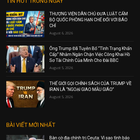
TIN HOT TRONG NGÀY
THƯỢNG VIỆN DÂN CHỦ ĐƯA LUẬT CẤM
BỘ QUỐC PHÒNG HẠN CHẾ ĐỐI VỚI BÁO
CHÍ
August 6, 2026
Ông Trump Đã Tuyên Bố “Tình Trạng Khẩn
Cấp” Nhằm Ngăn Chặn Việc Công Khai Hồ
Sơ Tài Chính Của Mình Cho Đài BBC
August 5, 2026
THẾ GIỚI GỌI CHÍNH SÁCH CỦA TRUMP VỀ
IRAN LÀ “NGOẠI GIAO MẪU GIÁO”
August 5, 2026
BÀI VIẾT MỚI NHẤT
Bàn cờ địa chính trị Ceuta: Vì sao tình báo