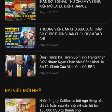
IRAN GỞI TỐI HẬU THƯ CHO MỸ VỀ ĐIỀU
KIỆN MỞ LẠI EO BIỂN HORMUZ
August 9, 2026
THƯỢNG VIỆN DÂN CHỦ ĐƯA LUẬT CẤM
BỘ QUỐC PHÒNG HẠN CHẾ ĐỐI VỚI BÁO
CHÍ
August 6, 2026
Ông Trump Đã Tuyên Bố “Tình Trạng Khẩn
Cấp” Nhằm Ngăn Chặn Việc Công Khai Hồ
Sơ Tài Chính Của Mình Cho Đài BBC
August 5, 2026
BÀI VIẾT MỚI NHẤT
Nhà hàng tại California bất ngờ đóng cửa
chỉ vài tuần sau khi nhận khoản hỗ trợ
100.000 USD từ thành phố