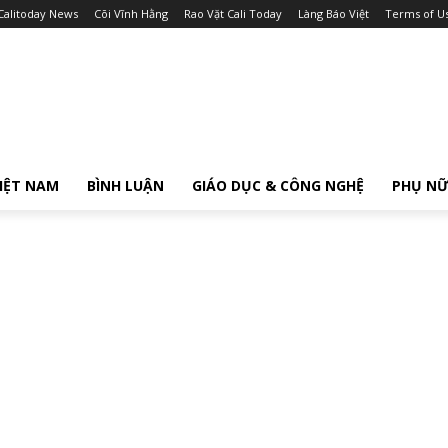
Calitoday News
Cõi Vĩnh Hằng
Rao Vặt Cali Today
Làng Báo Việt
Terms of U
IỆT NAM
BÌNH LUẬN
GIÁO DỤC & CÔNG NGHỆ
PHỤ N