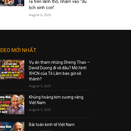
ra trên lãnh thổ, nhắm vào “du
lịch sinh con”.
August 6, 2026
IDEO MỚI NHẤT
Vụ án tham nhũng Sheng Thao –
David Duong đi về đâu? Mô hình
XHCN của Tô Lâm bao giờ sẽ
thành?
August 5, 2026
Khủng hoảng kim cương vàng
Việt Nam
August 5, 2026
Bài toán kinh tế Việt Nam