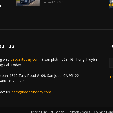
August 6, 2026
m
OUT US
F
ng web
baocalitoday.com
là sản phẩm của Hệ Thống Truyền
g Cali Today
soạn: 1310 Tully Road #109, San Jose, CA 95122
Te
 (408) 482-6527
act us:
nam@baocalitoday.com
Truyền Hình Cali Today
Calitoday News
Cõi Vĩnh Hằn