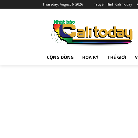
Thursday, August 6, 2026
Truyền Hình Cali Today
CỘNG ĐỒNG
HOA KỲ
THẾ GIỚI
V