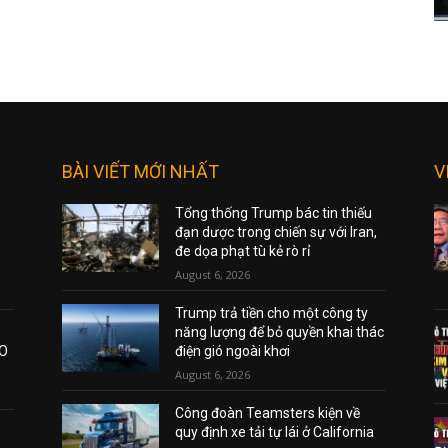
BÀI VIẾT MỚI NHẤT
V
Tổng thống Trump bác tin thiếu
đạn dược trong chiến sự với Iran,
đe dọa phạt tù kẻ rò rỉ
August 6, 2026
Trump trả tiền cho một công ty
năng lượng để bỏ quyền khai thác
AO
điện gió ngoài khơi
August 6, 2026
Công đoàn Teamsters kiện về
quy định xe tải tự lái ở California