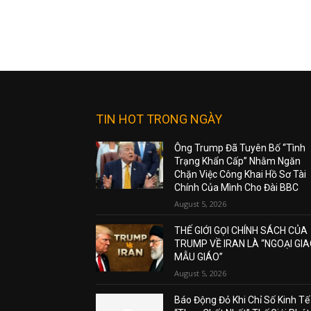
TIN HOT TRONG NGÀY
Ông Trump Đã Tuyên Bố “Tình
Trạng Khẩn Cấp” Nhằm Ngăn
Chặn Việc Công Khai Hồ Sơ Tài
Chính Của Mình Cho Đài BBC
August 5, 2026
THẾ GIỚI GỌI CHÍNH SÁCH CỦA
TRUMP VỀ IRAN LÀ “NGOẠI GI
MẪU GIÁO”
August 5, 2026
Báo Động Đỏ Khi Chỉ Số Kinh Tế