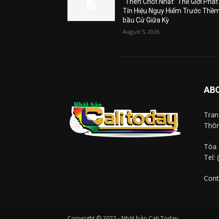
“Then Chốt Nhất” Thế Giới Phát
Tín Hiệu Nguy Hiểm Trước Thề
bầu Cử Giữa Kỳ
August 5, 2026
AB
Tra
Thôn
Tòa 
Tel:
Cont
Copyright © 2022 - Nhật báo Cali Today