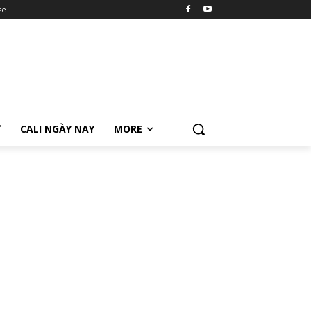
se
Ữ
CALI NGÀY NAY
MORE