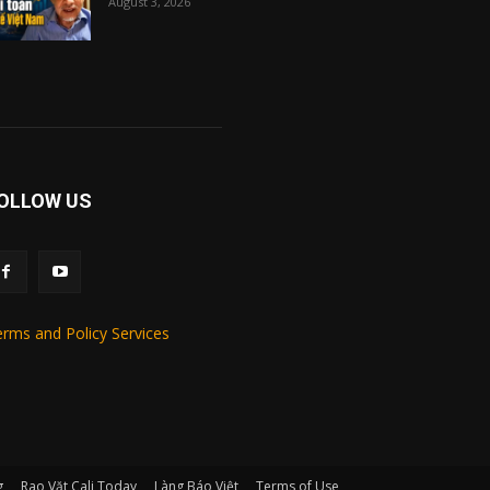
August 3, 2026
OLLOW US
rms and Policy Services
g
Rao Vặt Cali Today
Làng Báo Việt
Terms of Use