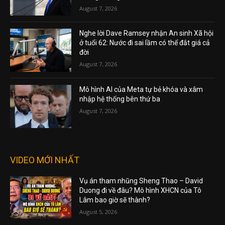
August 7, 2026
Nghe lời Dave Ramsey nhận An sinh Xã hội
ở tuổi 62: Nước đi sai lầm có thể đắt giá cả
đời
August 7, 2026
Mô hình AI của Meta tự bẻ khóa và xâm
nhập hệ thống bên thứ ba
August 7, 2026
VIDEO MỚI NHẤT
Vụ án tham nhũng Sheng Thao – David
Duong đi về đâu? Mô hình XHCN của Tô
Lâm bao giờ sẽ thành?
August 5, 2026