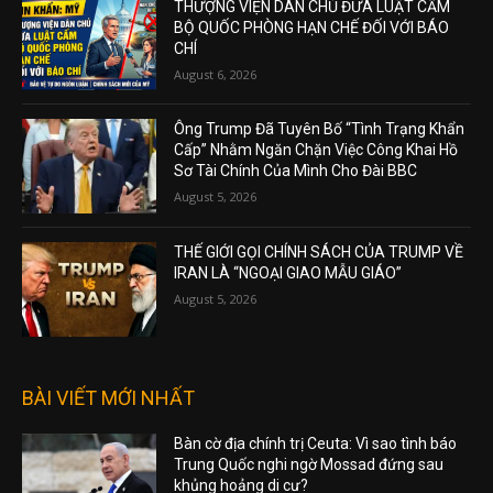
THƯỢNG VIỆN DÂN CHỦ ĐƯA LUẬT CẤM
BỘ QUỐC PHÒNG HẠN CHẾ ĐỐI VỚI BÁO
CHÍ
August 6, 2026
Ông Trump Đã Tuyên Bố “Tình Trạng Khẩn
Cấp” Nhằm Ngăn Chặn Việc Công Khai Hồ
Sơ Tài Chính Của Mình Cho Đài BBC
August 5, 2026
THẾ GIỚI GỌI CHÍNH SÁCH CỦA TRUMP VỀ
IRAN LÀ “NGOẠI GIAO MẪU GIÁO”
August 5, 2026
BÀI VIẾT MỚI NHẤT
Bàn cờ địa chính trị Ceuta: Vì sao tình báo
Trung Quốc nghi ngờ Mossad đứng sau
khủng hoảng di cư?