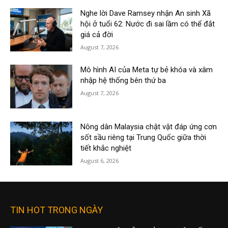
Nghe lời Dave Ramsey nhận An sinh Xã
hội ở tuổi 62: Nước đi sai lầm có thể đắt
giá cả đời
August 7, 2026
Mô hình AI của Meta tự bẻ khóa và xâm
nhập hệ thống bên thứ ba
August 7, 2026
Nông dân Malaysia chật vật đáp ứng cơn
sốt sầu riêng tại Trung Quốc giữa thời
tiết khắc nghiệt
August 6, 2026
TIN HOT TRONG NGÀY