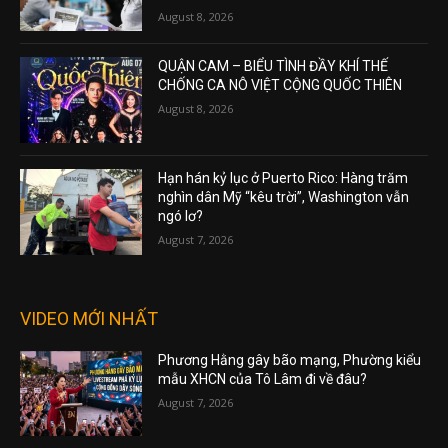
August 8, 2026
QUẬN CAM – BIỂU TÌNH ĐẦY KHÍ THẾ
CHỐNG CA NÔ VIỆT CỘNG QUỐC THIÊN
August 8, 2026
Hạn hán kỷ lục ở Puerto Rico: Hàng trăm
nghìn dân Mỹ “kêu trời”, Washington vẫn
ngó lơ?
August 7, 2026
VIDEO MỚI NHẤT
Phương Hằng gây bão mạng, Phường kiểu
mẫu XHCN của Tô Lâm đi về đâu?
August 7, 2026