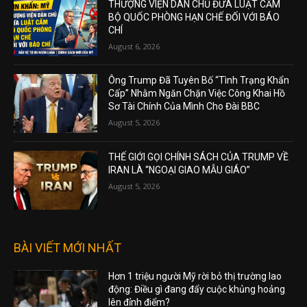
THƯỢNG VIỆN DÂN CHỦ ĐƯA LUẬT CẤM
BỘ QUỐC PHÒNG HẠN CHẾ ĐỐI VỚI BÁO
CHÍ
August 6, 2026
Ông Trump Đã Tuyên Bố “Tình Trạng Khẩn
Cấp” Nhằm Ngăn Chặn Việc Công Khai Hồ
Sơ Tài Chính Của Mình Cho Đài BBC
August 5, 2026
THẾ GIỚI GỌI CHÍNH SÁCH CỦA TRUMP VỀ
IRAN LÀ “NGOẠI GIAO MẪU GIÁO”
August 5, 2026
BÀI VIẾT MỚI NHẤT
Hơn 1 triệu người Mỹ rời bỏ thị trường lao
động: Điều gì đang đẩy cuộc khủng hoảng
lên đỉnh điểm?