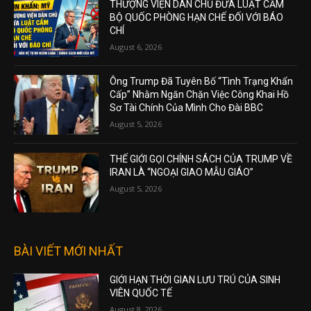
THƯỢNG VIỆN DÂN CHỦ ĐƯA LUẬT CẤM
BỘ QUỐC PHÒNG HẠN CHẾ ĐỐI VỚI BÁO
CHÍ
August 6, 2026
Ông Trump Đã Tuyên Bố “Tình Trạng Khẩn
Cấp” Nhằm Ngăn Chặn Việc Công Khai Hồ
Sơ Tài Chính Của Mình Cho Đài BBC
August 5, 2026
THẾ GIỚI GỌI CHÍNH SÁCH CỦA TRUMP VỀ
IRAN LÀ “NGOẠI GIAO MẪU GIÁO”
August 5, 2026
BÀI VIẾT MỚI NHẤT
GIỚI HẠN THỜI GIAN LƯU TRÚ CỦA SINH
VIÊN QUỐC TẾ
August 8, 2026