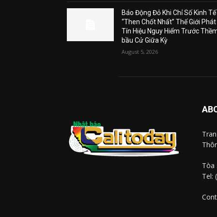
Báo Động Đỏ Khi Chỉ Số Kinh Tế
“Then Chốt Nhất” Thế Giới Phát
Tín Hiệu Nguy Hiểm Trước Thề
bầu Cử Giữa Kỳ
August 5, 2026
AB
Tra
Thôn
Tòa 
Tel:
Cont