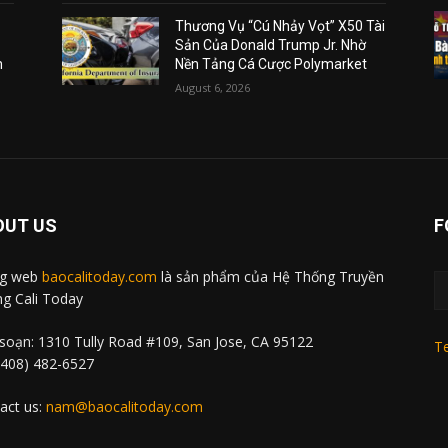
Thương Vụ “Cú Nhảy Vọt” X50 Tài
Sản Của Donald Trump Jr. Nhờ
m
Nền Tảng Cá Cược Polymarket
August 6, 2026
OUT US
F
ng web
baocalitoday.com
là sản phẩm của Hệ Thống Truyền
g Cali Today
soạn: 1310 Tully Road #109, San Jose, CA 95122
Te
 (408) 482-6527
act us:
nam@baocalitoday.com