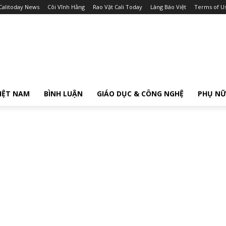
Calitoday News
Cõi Vĩnh Hằng
Rao Vặt Cali Today
Làng Báo Việt
Terms of U
IỆT NAM
BÌNH LUẬN
GIÁO DỤC & CÔNG NGHỆ
PHỤ N