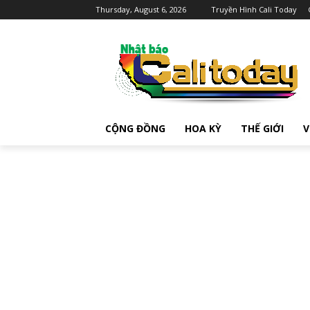
Thursday, August 6, 2026
Truyền Hình Cali Today
CỘNG ĐỒNG
HOA KỲ
THẾ GIỚI
V