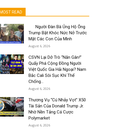
MOST READ
Người Đàn Bà Ủng Hộ Ông
Trump Bật Khóc Nức Nở Trước
Mặt Các Con Của Mình
August 6, 2026
CSVN Lại Dở Trò “Nắn Gân!”
Quấy Phá Cộng Đồng Người
Việt Quốc Gia Hải Ngoại? Nam
Bắc Cali Sôi Sục Khí Thế
Chống...
August 6, 2026
Thương Vụ “Cú Nhảy Vọt” X50
Tài Sản Của Donald Trump Jr.
Nhờ Nền Tảng Cá Cược
Polymarket
August 6, 2026