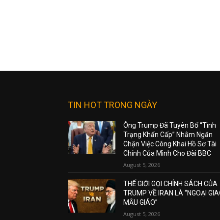
TIN HOT TRONG NGÀY
Ông Trump Đã Tuyên Bố “Tình
Trạng Khẩn Cấp” Nhằm Ngăn
Chặn Việc Công Khai Hồ Sơ Tài
Chính Của Mình Cho Đài BBC
August 5, 2026
THẾ GIỚI GỌI CHÍNH SÁCH CỦA
TRUMP VỀ IRAN LÀ “NGOẠI GI
MẪU GIÁO”
August 5, 2026