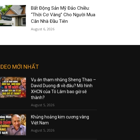
Bất Động Sản Mỹ Đảo Chiều:
“Thời Cơ Vàng” Cho Người Mua
Căn Nhà Đầu Tiên
August 6, 2026
IDEO MỚI NHẤT
Vụ án tham nhũng Sheng Thao –
David Duong đi về đâu? Mô hình
XHCN của Tô Lâm bao giờ sẽ
thành?
August 5, 2026
Khủng hoảng kim cương vàng
Việt Nam
August 5, 2026