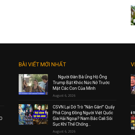
BÀI VIẾT MỚI NHẤT
V
Người Đàn Bà Ủng Hộ Ông
Trump Bật Khóc Nức Nở Trước
Mặt Các Con Của Mình
August 6, 2026
CSVN Lại Dở Trò “Nắn Gân!” Quấy
Phá Cộng Đồng Người Việt Quốc
AO
Gia Hải Ngoại? Nam Bắc Cali Sôi
Sục Khí Thế Chống...
August 6, 2026