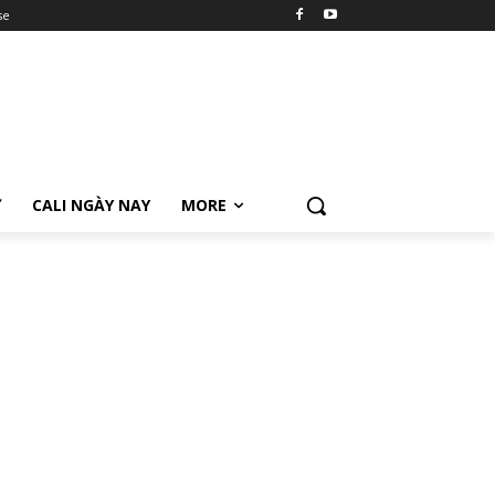
se
Ữ
CALI NGÀY NAY
MORE