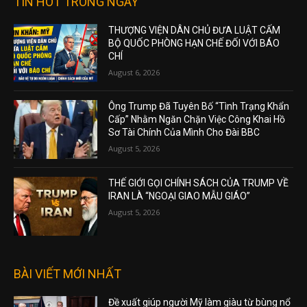
TIN HOT TRONG NGÀY
THƯỢNG VIỆN DÂN CHỦ ĐƯA LUẬT CẤM
BỘ QUỐC PHÒNG HẠN CHẾ ĐỐI VỚI BÁO
CHÍ
August 6, 2026
Ông Trump Đã Tuyên Bố “Tình Trạng Khẩn
Cấp” Nhằm Ngăn Chặn Việc Công Khai Hồ
Sơ Tài Chính Của Mình Cho Đài BBC
August 5, 2026
THẾ GIỚI GỌI CHÍNH SÁCH CỦA TRUMP VỀ
IRAN LÀ “NGOẠI GIAO MẪU GIÁO”
August 5, 2026
BÀI VIẾT MỚI NHẤT
Đề xuất giúp người Mỹ làm giàu từ bùng nổ