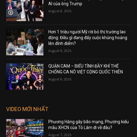
AI của ông Trump
August 8, 2026
Hơn 1 triệu người Mỹ rời bỏ thị trường lao
động: Điều gì đang đẩy cuộc khủng hoảng
lên đỉnh điểm?
August 8, 2026
QUẬN CAM – BIỂU TÌNH ĐẦY KHÍ THẾ
CHỐNG CA NÔ VIỆT CỘNG QUỐC THIÊN
August 8, 2026
VIDEO MỚI NHẤT
Phương Hằng gây bão mạng, Phường kiểu
mẫu XHCN của Tô Lâm đi về đâu?
August 7, 2026