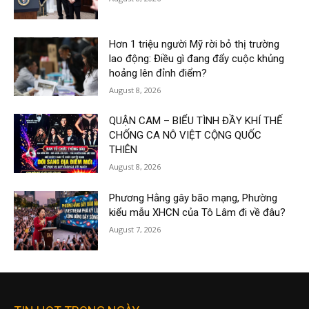
Hơn 1 triệu người Mỹ rời bỏ thị trường
lao động: Điều gì đang đẩy cuộc khủng
hoảng lên đỉnh điểm?
August 8, 2026
QUẬN CAM – BIỂU TÌNH ĐẦY KHÍ THẾ
CHỐNG CA NÔ VIỆT CỘNG QUỐC
THIÊN
August 8, 2026
Phương Hằng gây bão mạng, Phường
kiểu mẫu XHCN của Tô Lâm đi về đâu?
August 7, 2026