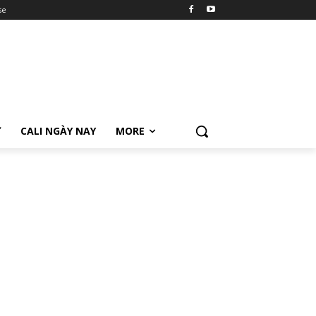
se
Ữ
CALI NGÀY NAY
MORE