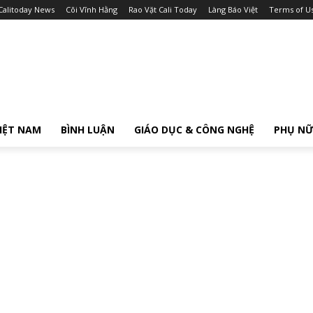
Calitoday News
Cõi Vĩnh Hằng
Rao Vặt Cali Today
Làng Báo Việt
Terms of U
IỆT NAM
BÌNH LUẬN
GIÁO DỤC & CÔNG NGHỆ
PHỤ N