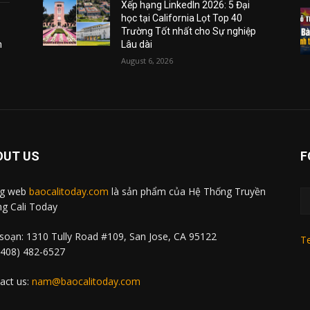
Xếp hạng LinkedIn 2026: 5 Đại
học tại California Lọt Top 40
Trường Tốt nhất cho Sự nghiệp
m
Lâu dài
August 6, 2026
OUT US
F
ng web
baocalitoday.com
là sản phẩm của Hệ Thống Truyền
g Cali Today
soạn: 1310 Tully Road #109, San Jose, CA 95122
Te
 (408) 482-6527
act us:
nam@baocalitoday.com