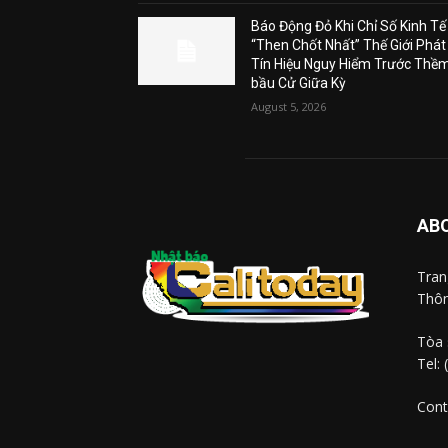
Báo Động Đỏ Khi Chỉ Số Kinh Tế
“Then Chốt Nhất” Thế Giới Phát
Tín Hiệu Nguy Hiểm Trước Thề
bầu Cử Giữa Kỳ
August 5, 2026
AB
Tra
Thôn
Tòa 
Tel:
Cont