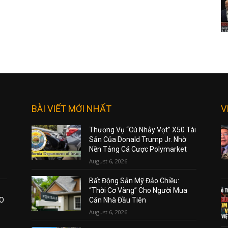
BÀI VIẾT MỚI NHẤT
V
Thương Vụ “Cú Nhảy Vọt” X50 Tài
Sản Của Donald Trump Jr. Nhờ
Nền Tảng Cá Cược Polymarket
August 6, 2026
Bất Động Sản Mỹ Đảo Chiều:
“Thời Cơ Vàng” Cho Người Mua
AO
Căn Nhà Đầu Tiên
August 6, 2026