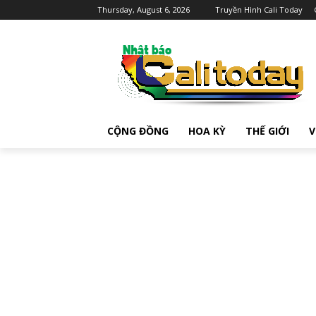
Thursday, August 6, 2026
Truyền Hình Cali Today
CỘNG ĐỒNG
HOA KỲ
THẾ GIỚI
V