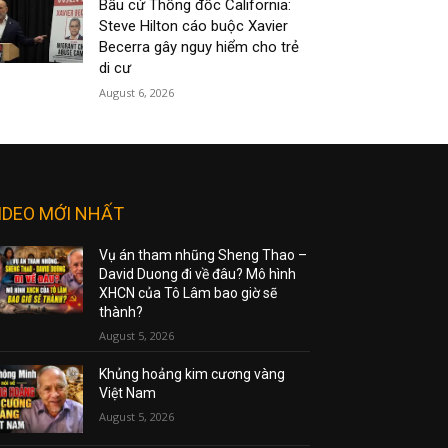
Bầu cử Thống đốc California:
Steve Hilton cáo buộc Xavier
Becerra gây nguy hiểm cho trẻ
di cư
August 6, 2026
IDEO MỚI NHẤT
Vụ án tham nhũng Sheng Thao –
David Duong đi về đâu? Mô hình
XHCN của Tô Lâm bao giờ sẽ
thành?
August 5, 2026
Khủng hoảng kim cương vàng
Việt Nam
August 5, 2026