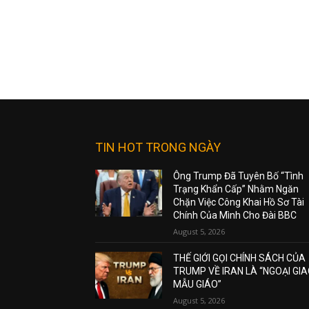
TIN HOT TRONG NGÀY
Ông Trump Đã Tuyên Bố “Tình
Trạng Khẩn Cấp” Nhằm Ngăn
Chặn Việc Công Khai Hồ Sơ Tài
Chính Của Mình Cho Đài BBC
August 5, 2026
THẾ GIỚI GỌI CHÍNH SÁCH CỦA
TRUMP VỀ IRAN LÀ “NGOẠI GI
MẪU GIÁO”
August 5, 2026