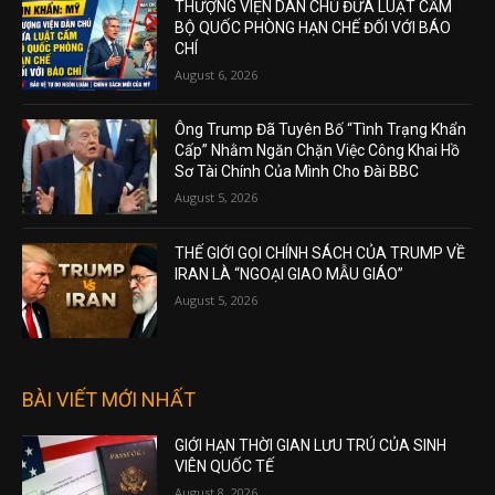
THƯỢNG VIỆN DÂN CHỦ ĐƯA LUẬT CẤM
BỘ QUỐC PHÒNG HẠN CHẾ ĐỐI VỚI BÁO
CHÍ
August 6, 2026
Ông Trump Đã Tuyên Bố “Tình Trạng Khẩn
Cấp” Nhằm Ngăn Chặn Việc Công Khai Hồ
Sơ Tài Chính Của Mình Cho Đài BBC
August 5, 2026
THẾ GIỚI GỌI CHÍNH SÁCH CỦA TRUMP VỀ
IRAN LÀ “NGOẠI GIAO MẪU GIÁO”
August 5, 2026
BÀI VIẾT MỚI NHẤT
GIỚI HẠN THỜI GIAN LƯU TRÚ CỦA SINH
VIÊN QUỐC TẾ
August 8, 2026