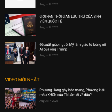
August 8, 2026
GIỚI HẠN THỜI GIAN LƯU TRÚ CỦA SINH
VIÊN QUỐC TẾ
August 8, 2026
Đề xuất giúp người Mỹ làm giàu từ bùng nổ
AI của ông Trump
August 8, 2026
VIDEO MỚI NHẤT
Phương Hằng gây bão mạng, Phường kiểu
mẫu XHCN của Tô Lâm đi về đâu?
August 7, 2026