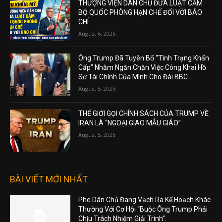
THƯỢNG VIỆN DÂN CHỦ ĐƯA LUẬT CẤM
BỘ QUỐC PHÒNG HẠN CHẾ ĐỐI VỚI BÁO
CHÍ
August 6, 2026
Ông Trump Đã Tuyên Bố “Tình Trạng Khẩn
Cấp” Nhằm Ngăn Chặn Việc Công Khai Hồ
Sơ Tài Chính Của Mình Cho Đài BBC
August 5, 2026
THẾ GIỚI GỌI CHÍNH SÁCH CỦA TRUMP VỀ
IRAN LÀ “NGOẠI GIAO MẪU GIÁO”
August 5, 2026
BÀI VIẾT MỚI NHẤT
Phe Dân Chủ Đang Vạch Ra Kế Hoạch Khác
Thường Với Cơ Hội “Buộc Ông Trump Phải
Chịu Trách Nhiệm Giải Trình”.