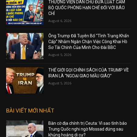
THƯỢNG VIỆN DÂN CHỦ ĐƯA LUẬT CẤM
BỘ QUỐC PHÒNG HẠN CHẾ ĐỐI VỚI BÁO
CHÍ
August 6, 2026
Ông Trump Đã Tuyên Bố “Tình Trạng Khẩn
Cấp” Nhằm Ngăn Chặn Việc Công Khai Hồ
Sơ Tài Chính Của Mình Cho Đài BBC
August 5, 2026
THẾ GIỚI GỌI CHÍNH SÁCH CỦA TRUMP VỀ
IRAN LÀ “NGOẠI GIAO MẪU GIÁO”
August 5, 2026
BÀI VIẾT MỚI NHẤT
Bàn cờ địa chính trị Ceuta: Vì sao tình báo
Trung Quốc nghi ngờ Mossad đứng sau
khủng hoảng di cư?