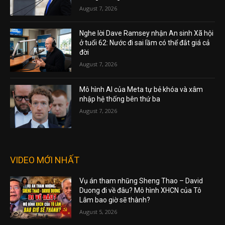
August 7, 2026
Nghe lời Dave Ramsey nhận An sinh Xã hội
ở tuổi 62: Nước đi sai lầm có thể đắt giá cả
đời
August 7, 2026
Mô hình AI của Meta tự bẻ khóa và xâm
nhập hệ thống bên thứ ba
August 7, 2026
VIDEO MỚI NHẤT
Vụ án tham nhũng Sheng Thao – David
Duong đi về đâu? Mô hình XHCN của Tô
Lâm bao giờ sẽ thành?
August 5, 2026