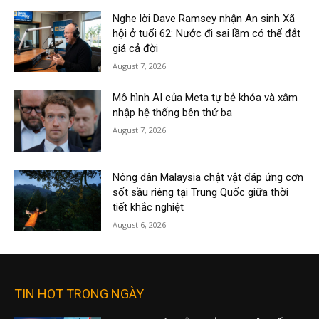
Nghe lời Dave Ramsey nhận An sinh Xã
hội ở tuổi 62: Nước đi sai lầm có thể đắt
giá cả đời
August 7, 2026
Mô hình AI của Meta tự bẻ khóa và xâm
nhập hệ thống bên thứ ba
August 7, 2026
Nông dân Malaysia chật vật đáp ứng cơn
sốt sầu riêng tại Trung Quốc giữa thời
tiết khắc nghiệt
August 6, 2026
TIN HOT TRONG NGÀY