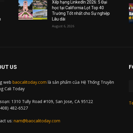
Xếp hạng LinkedIn 2026: 5 Đại
học tại California Lọt Top 40
Trường Tốt nhất cho Sự nghiệp
m
Lâu dài
August 6, 2026
OUT US
F
ng web
baocalitoday.com
là sản phẩm của Hệ Thống Truyền
g Cali Today
soạn: 1310 Tully Road #109, San Jose, CA 95122
Te
 (408) 482-6527
act us:
nam@baocalitoday.com