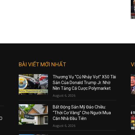
BÀI VIẾT MỚI NHẤT
V
Thương Vụ “Cú Nhảy Vọt” X50 Tài
Sản Của Donald Trump Jr. Nhờ
Nền Tảng Cá Cược Polymarket
August 6, 2026
Bất Động Sản Mỹ Đảo Chiều:
“Thời Cơ Vàng” Cho Người Mua
AO
Căn Nhà Đầu Tiên
August 6, 2026