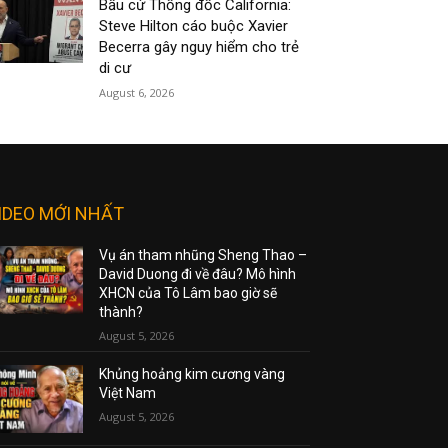
Bầu cử Thống đốc California:
Steve Hilton cáo buộc Xavier
Becerra gây nguy hiểm cho trẻ
di cư
August 6, 2026
IDEO MỚI NHẤT
Vụ án tham nhũng Sheng Thao –
David Duong đi về đâu? Mô hình
XHCN của Tô Lâm bao giờ sẽ
thành?
August 5, 2026
Khủng hoảng kim cương vàng
Việt Nam
August 5, 2026