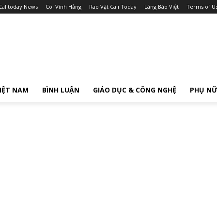
Calitoday News
Cõi Vĩnh Hằng
Rao Vặt Cali Today
Làng Báo Việt
Terms of U
IỆT NAM
BÌNH LUẬN
GIÁO DỤC & CÔNG NGHỆ
PHỤ N