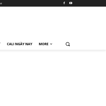
se
Ữ
CALI NGÀY NAY
MORE