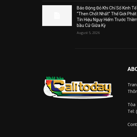
Báo Động Đỏ Khi Chỉ Số Kinh Tế
“Then Chốt Nhất” Thế Giới Phát
Tín Hiệu Nguy Hiểm Trước Thề
bầu Cử Giữa Kỳ
August 5, 2026
AB
Tra
Thôn
Tòa 
Tel:
Cont