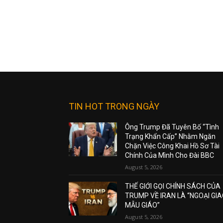
TIN HOT TRONG NGÀY
Ông Trump Đã Tuyên Bố “Tình
Trạng Khẩn Cấp” Nhằm Ngăn
Chặn Việc Công Khai Hồ Sơ Tài
Chính Của Mình Cho Đài BBC
August 5, 2026
THẾ GIỚI GỌI CHÍNH SÁCH CỦA
TRUMP VỀ IRAN LÀ “NGOẠI GI
MẪU GIÁO”
August 5, 2026