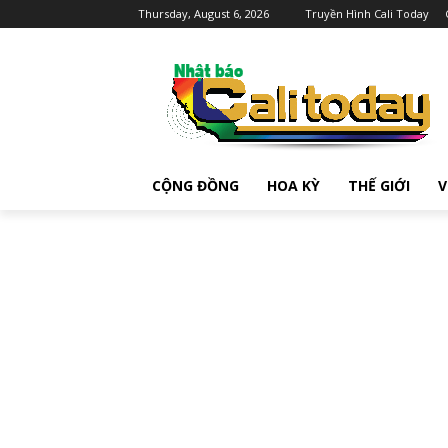
Thursday, August 6, 2026
Truyền Hình Cali Today
CỘNG ĐỒNG
HOA KỲ
THẾ GIỚI
V