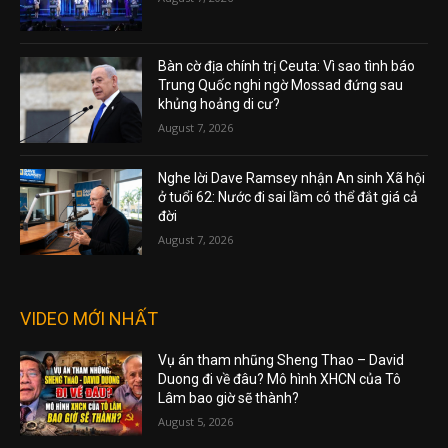
Bàn cờ địa chính trị Ceuta: Vì sao tình báo
Trung Quốc nghi ngờ Mossad đứng sau
khủng hoảng di cư?
August 7, 2026
Nghe lời Dave Ramsey nhận An sinh Xã hội
ở tuổi 62: Nước đi sai lầm có thể đắt giá cả
đời
August 7, 2026
VIDEO MỚI NHẤT
Vụ án tham nhũng Sheng Thao – David
Duong đi về đâu? Mô hình XHCN của Tô
Lâm bao giờ sẽ thành?
August 5, 2026