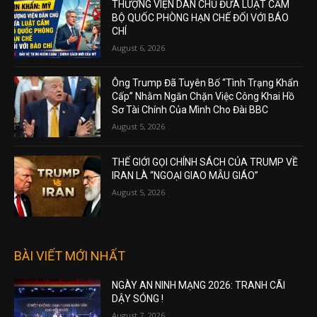
THƯỢNG VIỆN DÂN CHỦ ĐƯA LUẬT CẤM
BỘ QUỐC PHÒNG HẠN CHẾ ĐỐI VỚI BÁO
CHÍ
August 6, 2026
Ông Trump Đã Tuyên Bố “Tình Trạng Khẩn
Cấp” Nhằm Ngăn Chặn Việc Công Khai Hồ
Sơ Tài Chính Của Mình Cho Đài BBC
August 5, 2026
THẾ GIỚI GỌI CHÍNH SÁCH CỦA TRUMP VỀ
IRAN LÀ “NGOẠI GIAO MẪU GIÁO”
August 5, 2026
BÀI VIẾT MỚI NHẤT
NGÀY AN NINH MẠNG 2026: TRANH CÃI
DẬY SÓNG !
August 7, 2026