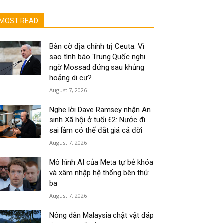
MOST READ
Bàn cờ địa chính trị Ceuta: Vì
sao tình báo Trung Quốc nghi
ngờ Mossad đứng sau khủng
hoảng di cư?
August 7, 2026
Nghe lời Dave Ramsey nhận An
sinh Xã hội ở tuổi 62: Nước đi
sai lầm có thể đắt giá cả đời
August 7, 2026
Mô hình AI của Meta tự bẻ khóa
và xâm nhập hệ thống bên thứ
ba
August 7, 2026
Nông dân Malaysia chật vật đáp