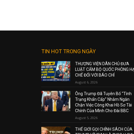
TIN HOT TRONG NGÀY
THƯỢNG VIỆN DÂN CHỦ ĐƯA
LUẬT CẤM BỘ QUỐC PHÒNG H
CHẾ ĐỐI VỚI BÁO CHÍ
August 6, 2026
Ông Trump Đã Tuyên Bố “Tình
Trạng Khẩn Cấp” Nhằm Ngăn
Chặn Việc Công Khai Hồ Sơ Tài
Chính Của Mình Cho Đài BBC
August 5, 2026
THẾ GIỚI GỌI CHÍNH SÁCH CỦA