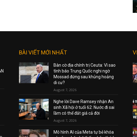
BÀI VIẾT MỚI NHẤT
V
Bàn cờ địa chính trị Ceuta: Vì sao
ẠN
tình báo Trung Quốc nghi ngờ
Mossad đứng sau khủng hoảng
di cư?
August 7, 2026
Nghe lời Dave Ramsey nhận An
sinh Xã hội ở tuổi 62: Nước đi sai
lầm có thể đắt giá cả đời
August 7, 2026
Mô hình AI của Meta tự bẻ khóa