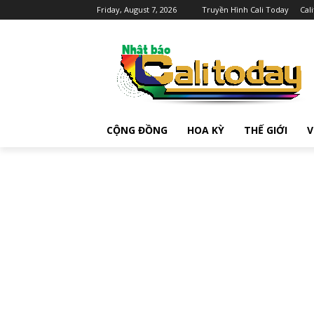
Friday, August 7, 2026
Truyền Hình Cali Today
Cal
CỘNG ĐỒNG
HOA KỲ
THẾ GIỚI
V