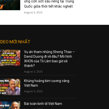
ứng cơn sốt sầu riêng tại Trung
Quốc giữa thời tiết khắc nghiệt
August 6, 2026
IDEO MỚI NHẤT
Vụ án tham nhũng Sheng Thao –
David Duong đi về đâu? Mô hình
XHCN của Tô Lâm bao giờ sẽ
thành?
August 5, 2026
Khủng hoảng kim cương vàng
Việt Nam
August 5, 2026
Bài toán kinh tế Việt Nam