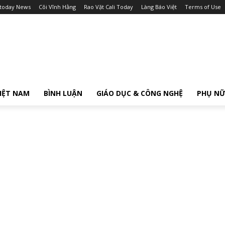
itoday News
Cõi Vĩnh Hằng
Rao Vặt Cali Today
Làng Báo Việt
Terms of Use
IỆT NAM
BÌNH LUẬN
GIÁO DỤC & CÔNG NGHỆ
PHỤ N