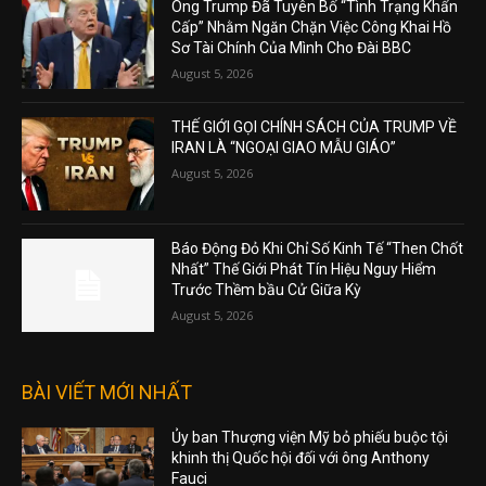
Ông Trump Đã Tuyên Bố “Tình Trạng Khẩn
Cấp” Nhằm Ngăn Chặn Việc Công Khai Hồ
Sơ Tài Chính Của Mình Cho Đài BBC
August 5, 2026
THẾ GIỚI GỌI CHÍNH SÁCH CỦA TRUMP VỀ
IRAN LÀ “NGOẠI GIAO MẪU GIÁO”
August 5, 2026
Báo Động Đỏ Khi Chỉ Số Kinh Tế “Then Chốt
Nhất” Thế Giới Phát Tín Hiệu Nguy Hiểm
Trước Thềm bầu Cử Giữa Kỳ
August 5, 2026
BÀI VIẾT MỚI NHẤT
Ủy ban Thượng viện Mỹ bỏ phiếu buộc tội
khinh thị Quốc hội đối với ông Anthony
Fauci