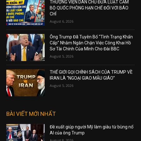
THƯỢNG VIỆN DÂN CHỦ ĐƯA LUẬT CẤM
BỘ QUỐC PHÒNG HẠN CHẾ ĐỐI VỚI BÁO
CHÍ
August 6, 2026
Ông Trump Đã Tuyên Bố “Tình Trạng Khẩn
Cấp” Nhằm Ngăn Chặn Việc Công Khai Hồ
Sơ Tài Chính Của Mình Cho Đài BBC
August 5, 2026
THẾ GIỚI GỌI CHÍNH SÁCH CỦA TRUMP VỀ
IRAN LÀ “NGOẠI GIAO MẪU GIÁO”
August 5, 2026
BÀI VIẾT MỚI NHẤT
Đề xuất giúp người Mỹ làm giàu từ bùng nổ
AI của ông Trump
August 8, 2026