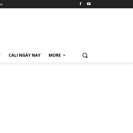
se
Ữ
CALI NGÀY NAY
MORE