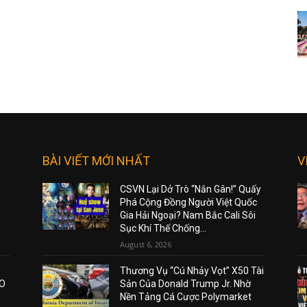
BÀI VIẾT MỚI NHẤT
V
CSVN Lại Dở Trò “Nắn Gân!” Quấy
Phá Cộng Đồng Người Việt Quốc
Gia Hải Ngoại? Nam Bắc Cali Sôi
Sục Khí Thế Chống...
August 6, 2026
Thương Vụ “Cú Nhảy Vọt” X50 Tài
AO
Sản Của Donald Trump Jr. Nhờ
Nền Tảng Cá Cược Polymarket