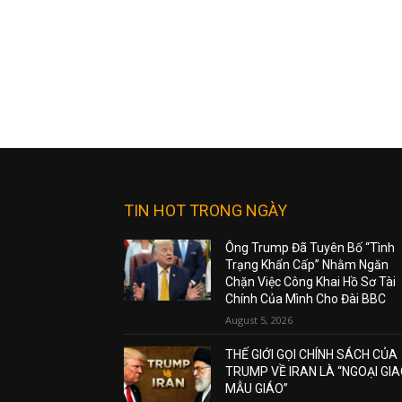
TIN HOT TRONG NGÀY
Ông Trump Đã Tuyên Bố “Tình
Trạng Khẩn Cấp” Nhằm Ngăn
Chặn Việc Công Khai Hồ Sơ Tài
Chính Của Mình Cho Đài BBC
August 5, 2026
THẾ GIỚI GỌI CHÍNH SÁCH CỦA
TRUMP VỀ IRAN LÀ “NGOẠI GI
MẪU GIÁO”