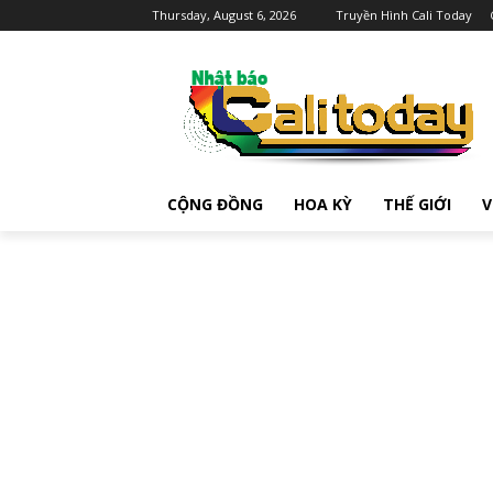
Thursday, August 6, 2026
Truyền Hình Cali Today
CỘNG ĐỒNG
HOA KỲ
THẾ GIỚI
V