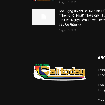
August 5, 2026
Báo Động Đỏ Khi Chỉ Số Kinh Tế
“Then Chốt Nhất” Thế Giới Phát
Tín Hiệu Nguy Hiểm Trước Thề
bầu Cử Giữa Kỳ
August 5, 2026
AB
Tra
Thôn
Tòa 
Tel:
Cont