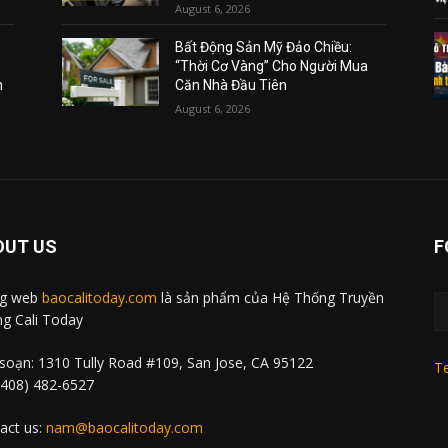
August 6, 2026
Bất Động Sản Mỹ Đảo Chiều:
“Thời Cơ Vàng” Cho Người Mua
m
Căn Nhà Đầu Tiên
August 6, 2026
OUT US
F
ng web
baocalitoday.com
là sản phẩm của Hệ Thống Truyền
g Cali Today
soạn: 1310 Tully Road #109, San Jose, CA 95122
Te
 (408) 482-6527
act us:
nam@baocalitoday.com