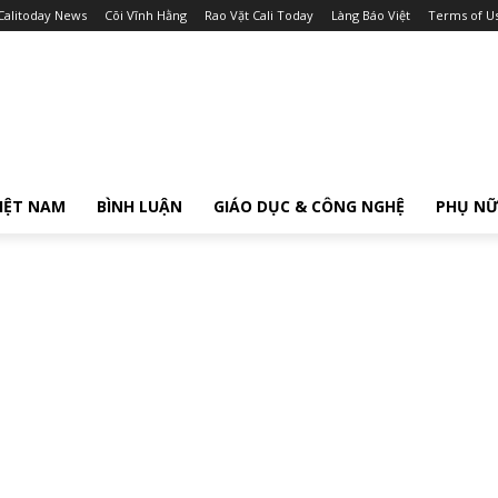
Calitoday News
Cõi Vĩnh Hằng
Rao Vặt Cali Today
Làng Báo Việt
Terms of U
IỆT NAM
BÌNH LUẬN
GIÁO DỤC & CÔNG NGHỆ
PHỤ N