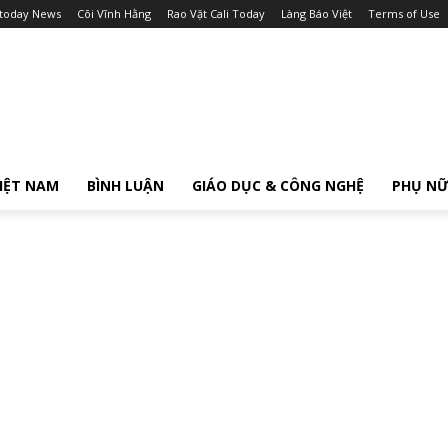
itoday News
Cõi Vĩnh Hằng
Rao Vặt Cali Today
Làng Báo Việt
Terms of Use
IỆT NAM
BÌNH LUẬN
GIÁO DỤC & CÔNG NGHỆ
PHỤ N