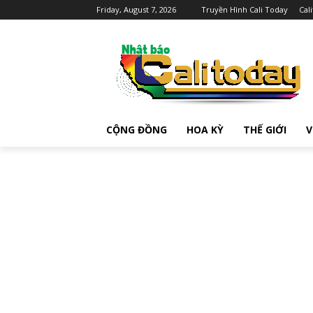
Friday, August 7, 2026
Truyền Hình Cali Today
Cal
CỘNG ĐỒNG
HOA KỲ
THẾ GIỚI
V