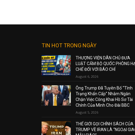
TIN HOT TRONG NGÀY
THƯỢNG VIỆN DÂN CHỦ ĐƯA
LUẬT CẤM BỘ QUỐC PHÒNG H
CHẾ ĐỐI VỚI BÁO CHÍ
August 6, 2026
Ông Trump Đã Tuyên Bố “Tình
Trạng Khẩn Cấp” Nhằm Ngăn
Chặn Việc Công Khai Hồ Sơ Tài
Chính Của Mình Cho Đài BBC
August 5, 2026
THẾ GIỚI GỌI CHÍNH SÁCH CỦA
TRUMP VỀ IRAN LÀ “NGOẠI GI