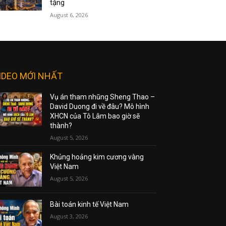
tặng
August 6, 2026
IDEO MỚI NHẤT
Vụ án tham nhũng Sheng Thao –
David Duong đi về đâu? Mô hình
XHCN của Tô Lâm bao giờ sẽ
thành?
August 5, 2026
Khủng hoảng kim cương vàng
Việt Nam
August 5, 2026
Bài toán kinh tế Việt Nam
August 3, 2026