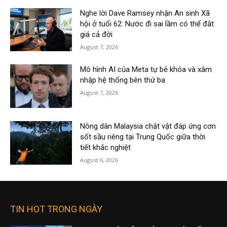
Nghe lời Dave Ramsey nhận An sinh Xã
hội ở tuổi 62: Nước đi sai lầm có thể đắt
giá cả đời
August 7, 2026
Mô hình AI của Meta tự bẻ khóa và xâm
nhập hệ thống bên thứ ba
August 7, 2026
Nông dân Malaysia chật vật đáp ứng cơn
sốt sầu riêng tại Trung Quốc giữa thời
tiết khắc nghiệt
August 6, 2026
TIN HOT TRONG NGÀY