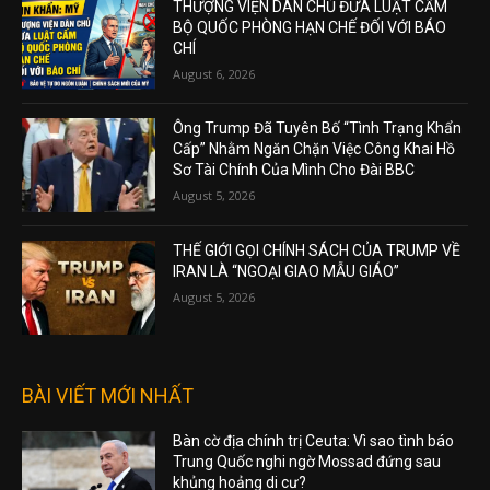
THƯỢNG VIỆN DÂN CHỦ ĐƯA LUẬT CẤM
BỘ QUỐC PHÒNG HẠN CHẾ ĐỐI VỚI BÁO
CHÍ
August 6, 2026
Ông Trump Đã Tuyên Bố “Tình Trạng Khẩn
Cấp” Nhằm Ngăn Chặn Việc Công Khai Hồ
Sơ Tài Chính Của Mình Cho Đài BBC
August 5, 2026
THẾ GIỚI GỌI CHÍNH SÁCH CỦA TRUMP VỀ
IRAN LÀ “NGOẠI GIAO MẪU GIÁO”
August 5, 2026
BÀI VIẾT MỚI NHẤT
Bàn cờ địa chính trị Ceuta: Vì sao tình báo
Trung Quốc nghi ngờ Mossad đứng sau
khủng hoảng di cư?