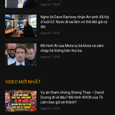
August 7, 2026
Nghe lời Dave Ramsey nhận An sinh Xã hội
ở tuổi 62: Nước đi sai lầm có thể đắt giá cả
đời
August 7, 2026
Mô hình AI của Meta tự bẻ khóa và xâm
nhập hệ thống bên thứ ba
August 7, 2026
VIDEO MỚI NHẤT
Vụ án tham nhũng Sheng Thao – David
Duong đi về đâu? Mô hình XHCN của Tô
Lâm bao giờ sẽ thành?
August 5, 2026