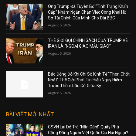
Ông Trump Đã Tuyên Bố “Tình Trạng Khẩn
Cấp” Nhằm Ngăn Chặn Việc Công Khai Hồ
Sơ Tài Chính Của Mình Cho Đài BBC
August 5, 2026
THẾ GIỚI GỌI CHÍNH SÁCH CỦA TRUMP VỀ
IRAN LÀ “NGOẠI GIAO MẪU GIÁO”
August 5, 2026
Báo Động Đỏ Khi Chỉ Số Kinh Tế “Then Chốt
Nhất” Thế Giới Phát Tín Hiệu Nguy Hiểm
Trước Thềm bầu Cử Giữa Kỳ
August 5, 2026
BÀI VIẾT MỚI NHẤT
CSVN Lại Dở Trò “Nắn Gân!” Quấy Phá
Cộng Đồng Người Việt Quốc Gia Hải Ngoại?