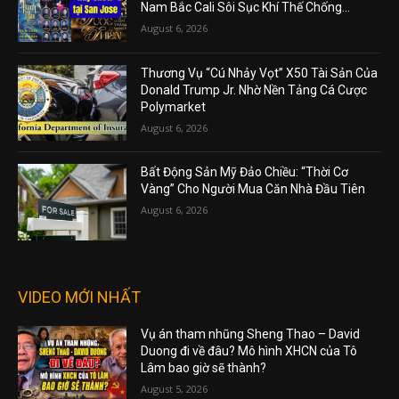
Nam Bắc Cali Sôi Sục Khí Thế Chống...
August 6, 2026
Thương Vụ “Cú Nhảy Vọt” X50 Tài Sản Của
Donald Trump Jr. Nhờ Nền Tảng Cá Cược
Polymarket
August 6, 2026
Bất Động Sản Mỹ Đảo Chiều: “Thời Cơ
Vàng” Cho Người Mua Căn Nhà Đầu Tiên
August 6, 2026
VIDEO MỚI NHẤT
Vụ án tham nhũng Sheng Thao – David
Duong đi về đâu? Mô hình XHCN của Tô
Lâm bao giờ sẽ thành?
August 5, 2026