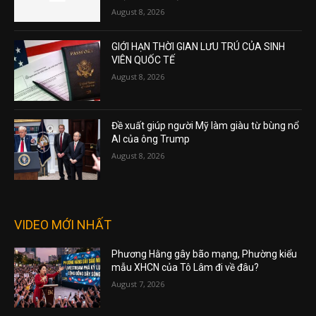
August 8, 2026
GIỚI HẠN THỜI GIAN LƯU TRÚ CỦA SINH
VIÊN QUỐC TẾ
August 8, 2026
Đề xuất giúp người Mỹ làm giàu từ bùng nổ
AI của ông Trump
August 8, 2026
VIDEO MỚI NHẤT
Phương Hằng gây bão mạng, Phường kiểu
mẫu XHCN của Tô Lâm đi về đâu?
August 7, 2026