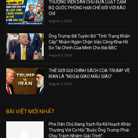
THƯỢNG VIỆN DÂN CHỦ ĐƯA LUẬT CẤM
BỘ QUỐC PHÒNG HẠN CHẾ ĐỐI VỚI BÁO
CHÍ
August 6, 2026
Ông Trump Đã Tuyên Bố “Tình Trạng Khẩn
Cấp” Nhằm Ngăn Chặn Việc Công Khai Hồ
Sơ Tài Chính Của Mình Cho Đài BBC
August 5, 2026
THẾ GIỚI GỌI CHÍNH SÁCH CỦA TRUMP VỀ
IRAN LÀ “NGOẠI GIAO MẪU GIÁO”
August 5, 2026
BÀI VIẾT MỚI NHẤT
Phe Dân Chủ Đang Vạch Ra Kế Hoạch Khác
Thường Với Cơ Hội “Buộc Ông Trump Phải
Chịu Trách Nhiệm Giải Trình”.