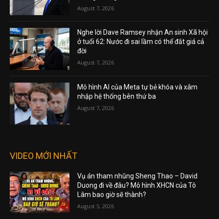
August 7, 2026
Nghe lời Dave Ramsey nhận An sinh Xã hội
ở tuổi 62: Nước đi sai lầm có thể đắt giá cả
đời
August 7, 2026
Mô hình AI của Meta tự bẻ khóa và xâm
nhập hệ thống bên thứ ba
August 7, 2026
VIDEO MỚI NHẤT
Vụ án tham nhũng Sheng Thao – David
Duong đi về đâu? Mô hình XHCN của Tô
Lâm bao giờ sẽ thành?
August 5, 2026