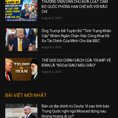
THƯỢNG VIỆN DÂN CHỦ ĐƯA LUẬT CẤM
BỘ QUỐC PHÒNG HẠN CHẾ ĐỐI VỚI BÁO
CHÍ
August 6, 2026
Ông Trump Đã Tuyên Bố “Tình Trạng Khẩn
Cấp” Nhằm Ngăn Chặn Việc Công Khai Hồ
Sơ Tài Chính Của Mình Cho Đài BBC
August 5, 2026
THẾ GIỚI GỌI CHÍNH SÁCH CỦA TRUMP VỀ
IRAN LÀ “NGOẠI GIAO MẪU GIÁO”
August 5, 2026
BÀI VIẾT MỚI NHẤT
Bàn cờ địa chính trị Ceuta: Vì sao tình báo
Trung Quốc nghi ngờ Mossad đứng sau
khủng hoảng di cư?