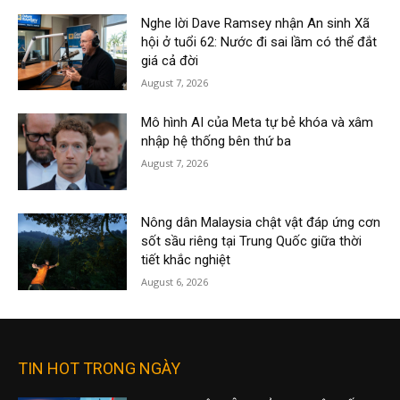
Nghe lời Dave Ramsey nhận An sinh Xã
hội ở tuổi 62: Nước đi sai lầm có thể đắt
giá cả đời
August 7, 2026
Mô hình AI của Meta tự bẻ khóa và xâm
nhập hệ thống bên thứ ba
August 7, 2026
Nông dân Malaysia chật vật đáp ứng cơn
sốt sầu riêng tại Trung Quốc giữa thời
tiết khắc nghiệt
August 6, 2026
TIN HOT TRONG NGÀY