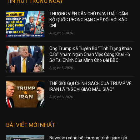
TIN HOT TRONG NGÀY
THƯỢNG VIỆN DÂN CHỦ ĐƯA LUẬT CẤM
BỘ QUỐC PHÒNG HẠN CHẾ ĐỐI VỚI BÁO
CHÍ
August 6, 2026
Ông Trump Đã Tuyên Bố “Tình Trạng Khẩn
Cấp” Nhằm Ngăn Chặn Việc Công Khai Hồ
Sơ Tài Chính Của Mình Cho Đài BBC
August 5, 2026
THẾ GIỚI GỌI CHÍNH SÁCH CỦA TRUMP VỀ
IRAN LÀ “NGOẠI GIAO MẪU GIÁO”
August 5, 2026
BÀI VIẾT MỚI NHẤT
Newsom công bố chương trình giảm giá