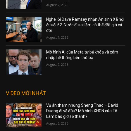
August 7, 2026
Nghe lời Dave Ramsey nhận An sinh Xã hội
ở tuổi 62: Nước đi sai lầm có thể đắt giá cả
đời
August 7, 2026
Mô hình AI của Meta tự bẻ khóa và xâm
nhập hệ thống bên thứ ba
August 7, 2026
VIDEO MỚI NHẤT
Vụ án tham nhũng Sheng Thao – David
Duong đi về đâu? Mô hình XHCN của Tô
Lâm bao giờ sẽ thành?
August 5, 2026