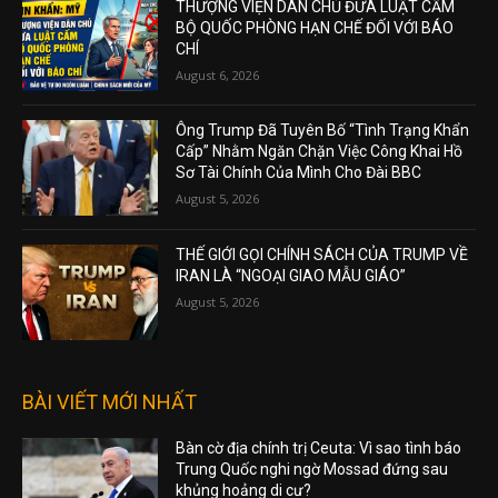
THƯỢNG VIỆN DÂN CHỦ ĐƯA LUẬT CẤM
BỘ QUỐC PHÒNG HẠN CHẾ ĐỐI VỚI BÁO
CHÍ
August 6, 2026
Ông Trump Đã Tuyên Bố “Tình Trạng Khẩn
Cấp” Nhằm Ngăn Chặn Việc Công Khai Hồ
Sơ Tài Chính Của Mình Cho Đài BBC
August 5, 2026
THẾ GIỚI GỌI CHÍNH SÁCH CỦA TRUMP VỀ
IRAN LÀ “NGOẠI GIAO MẪU GIÁO”
August 5, 2026
BÀI VIẾT MỚI NHẤT
Bàn cờ địa chính trị Ceuta: Vì sao tình báo
Trung Quốc nghi ngờ Mossad đứng sau
khủng hoảng di cư?