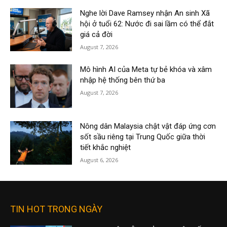
Nghe lời Dave Ramsey nhận An sinh Xã
hội ở tuổi 62: Nước đi sai lầm có thể đắt
giá cả đời
August 7, 2026
Mô hình AI của Meta tự bẻ khóa và xâm
nhập hệ thống bên thứ ba
August 7, 2026
Nông dân Malaysia chật vật đáp ứng cơn
sốt sầu riêng tại Trung Quốc giữa thời
tiết khắc nghiệt
August 6, 2026
TIN HOT TRONG NGÀY