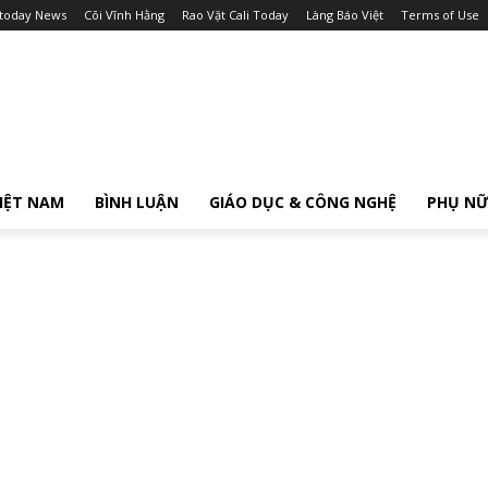
itoday News
Cõi Vĩnh Hằng
Rao Vặt Cali Today
Làng Báo Việt
Terms of Use
IỆT NAM
BÌNH LUẬN
GIÁO DỤC & CÔNG NGHỆ
PHỤ N