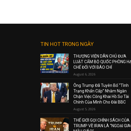
TIN HOT TRONG NGÀY
THƯỢNG VIỆN DÂN CHỦ ĐƯA
LUẬT CẤM BỘ QUỐC PHÒNG H
CHẾ ĐỐI VỚI BÁO CHÍ
August 6, 2026
Ông Trump Đã Tuyên Bố “Tình
Trạng Khẩn Cấp” Nhằm Ngăn
Chặn Việc Công Khai Hồ Sơ Tài
Chính Của Mình Cho Đài BBC
August 5, 2026
THẾ GIỚI GỌI CHÍNH SÁCH CỦA
TRUMP VỀ IRAN LÀ “NGOẠI GI