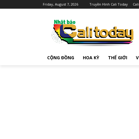
Friday, August 7, 2026
Truyền Hình Cali Today
Cal
CỘNG ĐỒNG
HOA KỲ
THẾ GIỚI
V