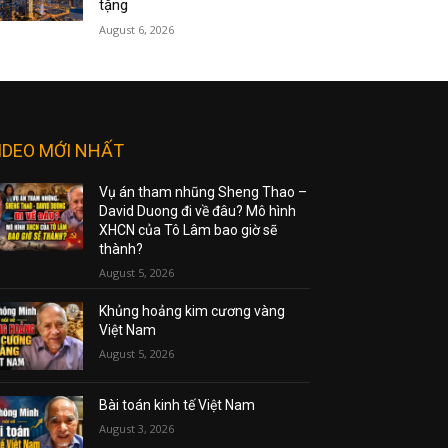
tặng
August 6, 2026
IDEO MỚI NHẤT
Vụ án tham nhũng Sheng Thao –
David Duong đi về đâu? Mô hình
XHCN của Tô Lâm bao giờ sẽ
thành?
August 5, 2026
Khủng hoảng kim cương vàng
Việt Nam
August 5, 2026
Bài toán kinh tế Việt Nam
August 3, 2026