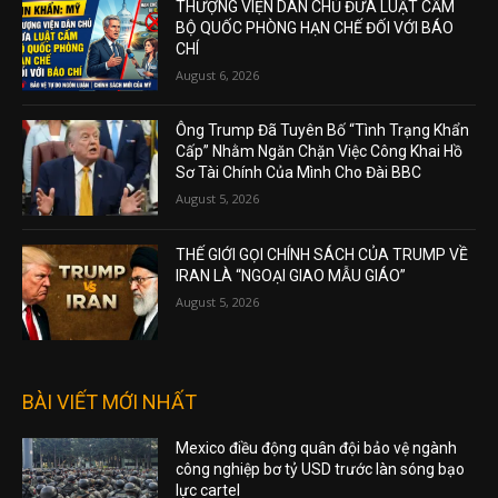
THƯỢNG VIỆN DÂN CHỦ ĐƯA LUẬT CẤM
BỘ QUỐC PHÒNG HẠN CHẾ ĐỐI VỚI BÁO
CHÍ
August 6, 2026
Ông Trump Đã Tuyên Bố “Tình Trạng Khẩn
Cấp” Nhằm Ngăn Chặn Việc Công Khai Hồ
Sơ Tài Chính Của Mình Cho Đài BBC
August 5, 2026
THẾ GIỚI GỌI CHÍNH SÁCH CỦA TRUMP VỀ
IRAN LÀ “NGOẠI GIAO MẪU GIÁO”
August 5, 2026
BÀI VIẾT MỚI NHẤT
Mexico điều động quân đội bảo vệ ngành
công nghiệp bơ tỷ USD trước làn sóng bạo
lực cartel